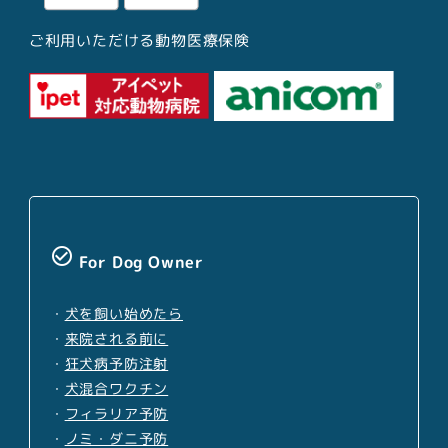
ご利用いただける動物医療保険
check_circle_outline
For Dog Owner
・
犬を飼い始めたら
・
来院される前に
・
狂犬病予防注射
・
犬混合ワクチン
・
フィラリア予防
・
ノミ・ダニ予防