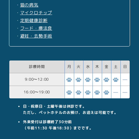
・
猫の病気
・
マイクロチップ
・
定期健康診断
・
フード・療法食
・
避妊・去勢手術
診療時間
月
火
水
木
金
土
日
9:00
〜
12:00
16:00
〜
19:00
日・祝祭日・土曜午後は休診です。
ただし、ペットホテルのお預け、お迎えは可能です。
外来受付は診療終了30分前
（午前11:30 午後18:30）までです。