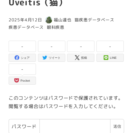
Uveitis（猫）
カテゴリー
2025年4月12日
福山達也
猫疾患データベース
投稿日
著
カテゴリー
カテゴリー
疾患データベース
眼科疾患
者
-
-
-
-
シェア
ツイート
投稿
LINE
-
Pocket
このコンテンツはパスワードで保護されています。
閲覧する場合はパスワードを入力してください。
パスワード