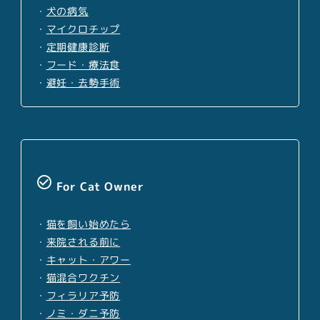
・
犬の病気
・
マイクロチップ
・
定期健康診断
・
フード・療法食
・
避妊・去勢手術
check_circle_outline
For Cat Owner
・
猫を飼い始めたら
・
来院される前に
・
キャット・アワー
・
猫混合ワクチン
・
フィラリア予防
・
ノミ・ダニ予防