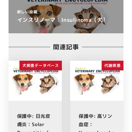
新しい投稿
インスリノーマ：Insulinoma（犬）
関連記事
犬疾患データベース
代謝疾患
保護中: 日光皮
保護中: 高リン
膚炎：Solar
血症：