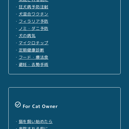
・
狂犬病予防注射
・
犬混合ワクチン
・
フィラリア予防
・
ノミ・ダニ予防
・
犬の病気
・
マイクロチップ
・
定期健康診断
・
フード・療法食
・
避妊・去勢手術
check_circle_outline
For Cat Owner
・
猫を飼い始めたら
・
来院される前に