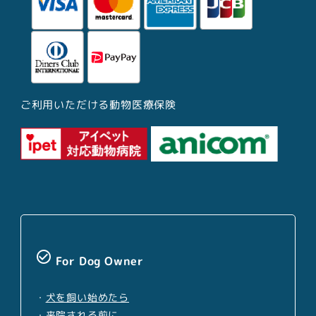
ご利用いただける動物医療保険
check_circle_outline
For Dog Owner
・
犬を飼い始めたら
・
来院される前に