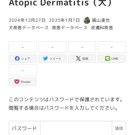
Atopic Dermatitis（犬）
2024年12月27日
2025年1月7日
福山達也
投稿日
更新日
著
カテゴリー
カテゴリー
カテゴリー
犬疾患データベース
疾患データベース
皮膚科疾患
者
-
-
-
-
シェア
ツイート
投稿
LINE
-
Pocket
このコンテンツはパスワードで保護されています。
閲覧する場合はパスワードを入力してください。
パスワード