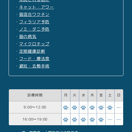
・
キャット・アワー
・
猫混合ワクチン
・
フィラリア予防
・
ノミ・ダニ予防
・
猫の病気
・
マイクロチップ
・
定期健康診断
・
フード・療法食
・
避妊・去勢手術
診療時間
月
火
水
木
金
土
日
9:00
〜
12:00
16:00
〜
19:00