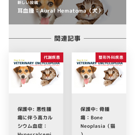
新しい投稿
耳血腫：Aural Hematoma（犬）
関連記事
代謝疾患
整形外科疾患
保護中: 悪性腫
保護中: 骨腫
瘍に伴う高カル
瘍：Bone
シウム血症：
Neoplasia（猫
Hypercalcemi
）