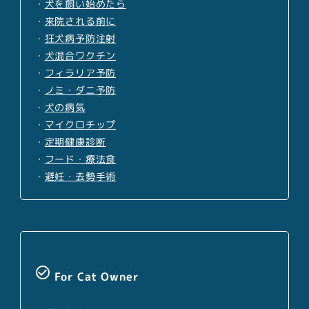
・
犬を飼い始めたら
・
来院される前に
・
狂犬病予防注射
・
犬混合ワクチン
・
フィラリア予防
・
ノミ・ダニ予防
・
犬の病気
・
マイクロチップ
・
定期健康診断
・
フード・療法食
・
避妊・去勢手術
check_circle_outline
For Cat Owner