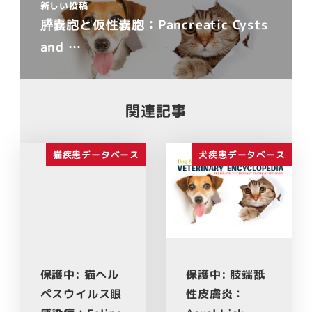
新しい投稿
膵嚢胞と仮性嚢胞：Pancreatic Cysts
and …
関連記事
猫疾患データベース
犬疾患データベース
保護中: 猫ヘル
保護中: 肢端舐
ペスウイルス眼
性皮膚炎：