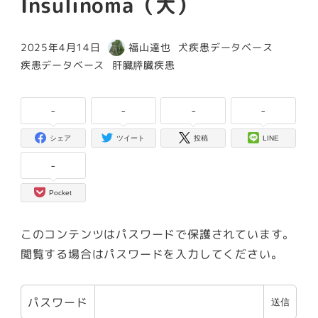
Insulinoma（犬）
カテゴリー
2025年4月14日
福山達也
犬疾患データベース
投稿日
著
カテゴリー
カテゴリー
疾患データベース
肝臓膵臓疾患
者
-
-
-
-
シェア
ツイート
投稿
LINE
-
Pocket
このコンテンツはパスワードで保護されています。
閲覧する場合はパスワードを入力してください。
パスワード