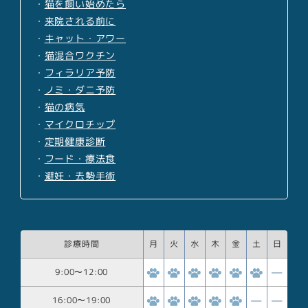
・
猫を飼い始めたら
・
来院される前に
・
キャット・アワー
・
猫混合ワクチン
・
フィラリア予防
・
ノミ・ダニ予防
・
猫の病気
・
マイクロチップ
・
定期健康診断
・
フード・療法食
・
避妊・去勢手術
診療時間
月
火
水
木
金
土
日
9:00
〜
12:00
16:00
〜
19:00