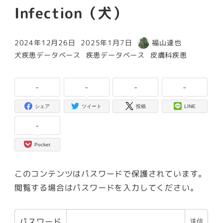
Infection（犬）
2024年12月26日
2025年1月7日
福山達也
投稿日
更新日
著
カテゴリー
カテゴリー
カテゴリー
犬疾患データベース
疾患データベース
皮膚科疾患
者
-
-
-
-
シェア
ツイート
投稿
LINE
-
Pocket
このコンテンツはパスワードで保護されています。
閲覧する場合はパスワードを入力してください。
パスワード