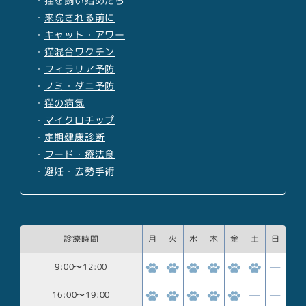
・
猫を飼い始めたら
・
来院される前に
・
キャット・アワー
・
猫混合ワクチン
・
フィラリア予防
・
ノミ・ダニ予防
・
猫の病気
・
マイクロチップ
・
定期健康診断
・
フード・療法食
・
避妊・去勢手術
診療時間
月
火
水
木
金
土
日
9:00
〜
12:00
16:00
〜
19:00