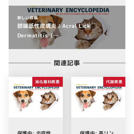
新しい投稿
肢端舐性皮膚炎：Acral Lick
Dermatitis（…
関連記事
消化器科疾患
代謝疾患
保護中: 炎症性
保護中: 高リン