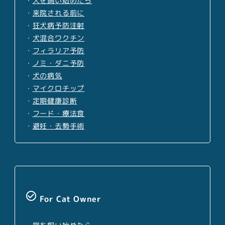
・
犬を飼い始めたら
・
来院される前に
・
狂犬病予防注射
・
犬混合ワクチン
・
フィラリア予防
・
ノミ・ダニ予防
・
犬の病気
・
マイクロチップ
・
定期健康診断
・
フード・療法食
・
避妊・去勢手術
check_circle_outline
For Cat Owner