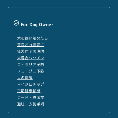
check_circle_outline
For Dog Owner
・
犬を飼い始めたら
・
来院される前に
・
狂犬病予防注射
・
犬混合ワクチン
・
フィラリア予防
・
ノミ・ダニ予防
・
犬の病気
・
マイクロチップ
・
定期健康診断
・
フード・療法食
・
避妊・去勢手術