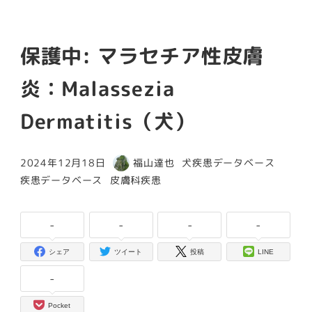
保護中: マラセチア性皮膚
炎：Malassezia
Dermatitis（犬）
カテゴリー
2024年12月18日
福山達也
犬疾患データベース
投稿日
著
カテゴリー
カテゴリー
疾患データベース
皮膚科疾患
者
-
-
-
-
シェア
ツイート
投稿
LINE
-
Pocket