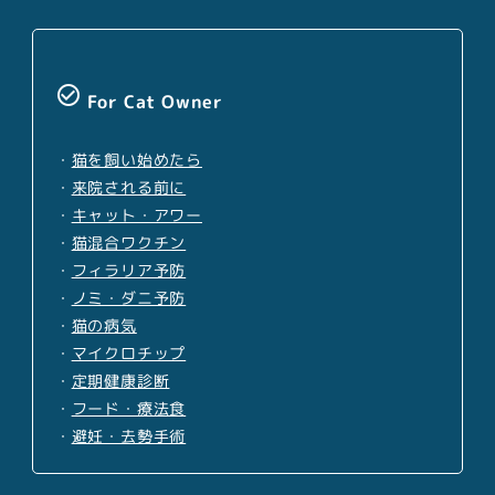
check_circle_outline
For Cat Owner
・
猫を飼い始めたら
・
来院される前に
・
キャット・アワー
・
猫混合ワクチン
・
フィラリア予防
・
ノミ・ダニ予防
・
猫の病気
・
マイクロチップ
・
定期健康診断
・
フード・療法食
・
避妊・去勢手術