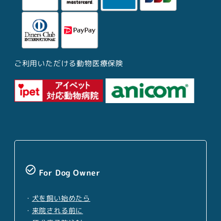
ご利用いただける動物医療保険
check_circle_outline
For Dog Owner
・
犬を飼い始めたら
・
来院される前に