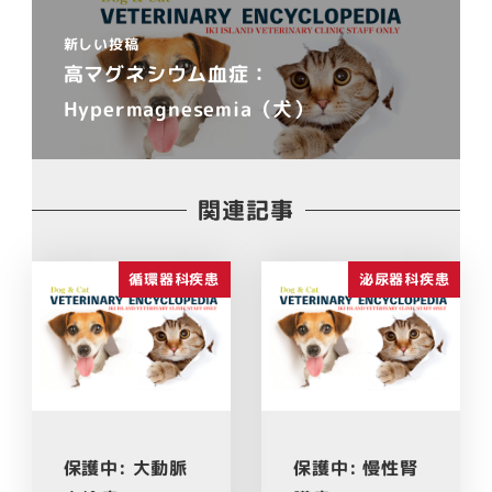
新しい投稿
高マグネシウム血症：
Hypermagnesemia（犬）
関連記事
循環器科疾患
泌尿器科疾患
保護中: 大動脈
保護中: 慢性腎