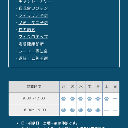
・
キャット・アワー
・
猫混合ワクチン
・
フィラリア予防
・
ノミ・ダニ予防
・
猫の病気
・
マイクロチップ
・
定期健康診断
・
フード・療法食
・
避妊・去勢手術
診療時間
月
火
水
木
金
土
日
9:00
〜
12:00
16:00
〜
19:00
日・祝祭日・土曜午後は休診です。