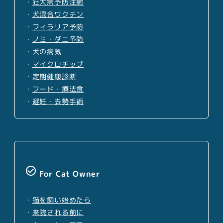
・
狂犬病予防注射
・
犬混合ワクチン
・
フィラリア予防
・
ノミ・ダニ予防
・
犬の病気
・
マイクロチップ
・
定期健康診断
・
フード・療法食
・
避妊・去勢手術
check_circle_outline
For Cat Owner
・
猫を飼い始めたら
・
来院される前に