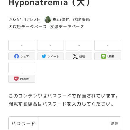
Hyponatremia（犬）
カテゴリー
2025年1月22日
福山達也
代謝疾患
投稿日
著
カテゴリー
カテゴリー
犬疾患データベース
疾患データベース
者
-
-
-
-
シェア
ツイート
投稿
LINE
-
Pocket
このコンテンツはパスワードで保護されています。
閲覧する場合はパスワードを入力してください。
パスワード