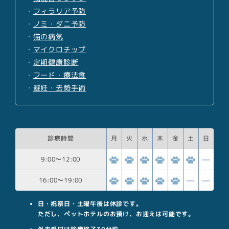
・
フィラリア予防
・
ノミ・ダニ予防
・
猫の病気
・
マイクロチップ
・
定期健康診断
・
フード・療法食
・
避妊・去勢手術
診療時間
月
火
水
木
金
土
日
9:00
〜
12:00
16:00
〜
19:00
日・祝祭日・土曜午後は休診です。
ただし、ペットホテルのお預け、お迎えは可能です。