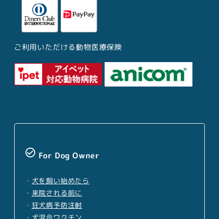
ご利用いただける動物医療保険
check_circle_outline
For Dog Owner
・
犬を飼い始めたら
・
来院される前に
・
狂犬病予防注射
・
犬混合ワクチン