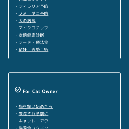
・
フィラリア予防
・
ノミ・ダニ予防
・
犬の病気
・
マイクロチップ
・
定期健康診断
・
フード・療法食
・
避妊・去勢手術
check_circle_outline
For Cat Owner
・
猫を飼い始めたら
・
来院される前に
・
キャット・アワー
・
猫混合ワクチン