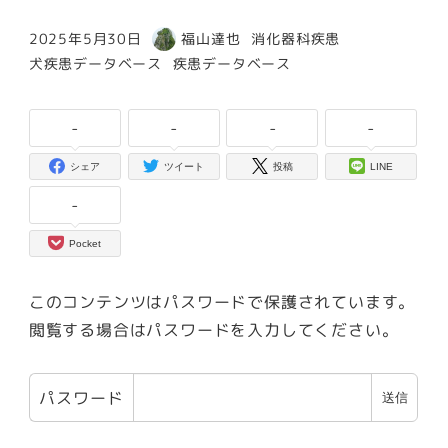
カテゴリー
2025年5月30日
福山達也
消化器科疾患
投稿日
著
カテゴリー
カテゴリー
犬疾患データベース
疾患データベース
者
-
-
-
-
シェア
ツイート
投稿
LINE
-
Pocket
このコンテンツはパスワードで保護されています。
閲覧する場合はパスワードを入力してください。
パスワード