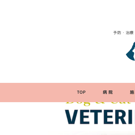
予防・治療
TOP
病 院
施