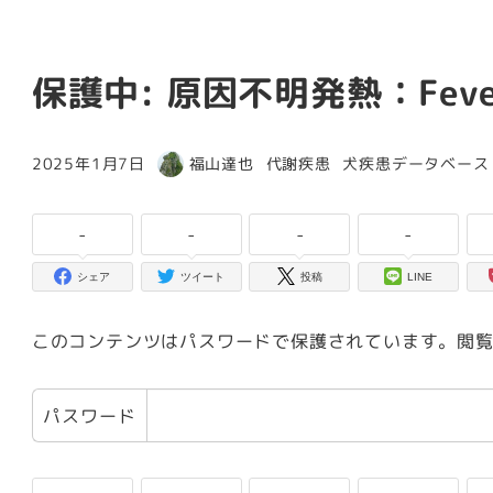
保護中: 原因不明発熱：Fever 
カテゴリー
カテゴリー
2025年1月7日
福山達也
代謝疾患
犬疾患データベース
投稿日
著
者
-
-
-
-
シェア
ツイート
投稿
LINE
このコンテンツはパスワードで保護されています。閲
パスワード