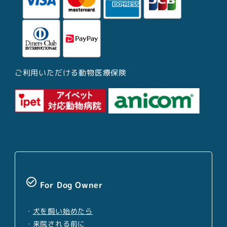
ご利用いただける動物医療保険
check_circle_outline
For Dog Owner
・
犬を飼い始めたら
・
来院される前に