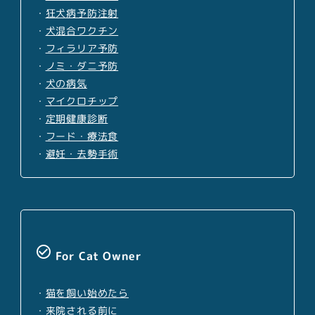
・
狂犬病予防注射
・
犬混合ワクチン
・
フィラリア予防
・
ノミ・ダニ予防
・
犬の病気
・
マイクロチップ
・
定期健康診断
・
フード・療法食
・
避妊・去勢手術
check_circle_outline
For Cat Owner
・
猫を飼い始めたら
・
来院される前に