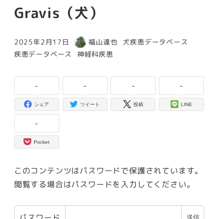
Gravis（犬）
カテゴリー
2025年2月17日
福山達也
犬疾患データベース
投稿日
著
カテゴリー
カテゴリー
疾患データベース
神経科疾患
者
-
-
-
-
シェア
ツイート
投稿
LINE
-
Pocket
このコンテンツはパスワードで保護されています。
閲覧する場合はパスワードを入力してください。
パスワード