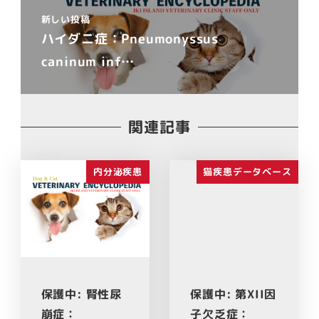
新しい投稿
ハイダニ症：Pneumonyssus
caninum inf…
関連記事
内分泌疾患
猫疾患データベース
保護中: 腎性尿
保護中: 第XII因
崩症：
子欠乏症：