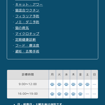
・
キャット・アワー
・
猫混合ワクチン
・
フィラリア予防
・
ノミ・ダニ予防
・
猫の病気
・
マイクロチップ
・
定期健康診断
・
フード・療法食
・
避妊・去勢手術
診療時間
月
火
水
木
金
土
日
9:00
〜
12:00
16:00
〜
19:00
日・祝祭日・土曜午後は休診です。