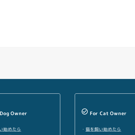
Facebook
Youtube
Twitter
Instagram
LINE
check_circle_outline
 Dog Owner
For Cat Owner
い始めたら
・
猫を飼い始めたら