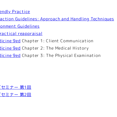
endly Practice
action Guidelines: Approach and Handling Techniques
ronment Guidelines
ractical reappraisal
dicine 9ed
Chapter 1: Client Communication
dicine 9ed
Chapter 2: The Medical History
dicine 9ed
Chapter 3: The Physical Examination
ズセミナー 第1回
ズセミナー 第2回