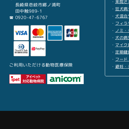
・
来院さ
長崎県壱岐市郷ノ浦町
・
狂犬病
田中触989-1
・
犬混合
☎︎ 0920-47-6767
・
フィラ
・
ノミ・
・
犬の病
・
マイク
・
定期健
・
フード
ご利用いただける動物医療保険
・
避妊・