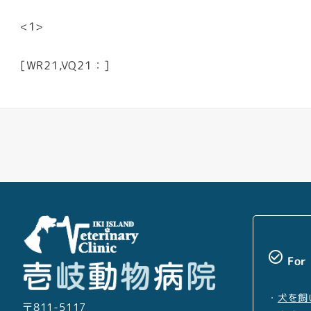
<1>
[WR21,VQ21：]
check_circle_outline
For
・
犬を飼
〒811-5117