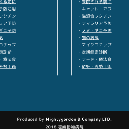
れる前に
・
来院される前に
予防注射
・
キャット・アワー
ワクチン
・
猫混合ワクチン
リア予防
・
フィラリア予防
ダニ予防
・
ノミ・ダニ予防
気
・
猫の病気
ロチップ
・
マイクロチップ
康診断
・
定期健康診断
・療法食
・
フード・療法食
去勢手術
・
避妊・去勢手術
Produced by
Mightygordon & Company LTD.
2018 壱岐動物病院