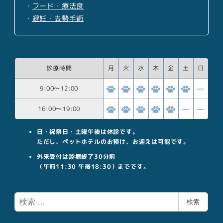
・
フード・療法食
・
避妊・去勢手術
診療時間
月
火
水
木
金
土
日
9:00
〜
12:00
16:00
〜
19:00
日・祝祭日・土曜午後は休診です。
ただし、ペットホテルのお預け、お迎えは可能です。
外来受付は診療終了30分前
（午前11:30 午後18:30）までです。
検
検索
索