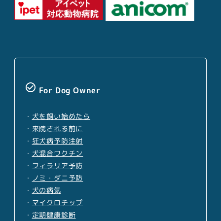
check_circle_outline
For Dog Owner
・
犬を飼い始めたら
・
来院される前に
・
狂犬病予防注射
・
犬混合ワクチン
・
フィラリア予防
・
ノミ・ダニ予防
・
犬の病気
・
マイクロチップ
・
定期健康診断