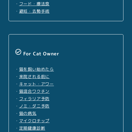
・
フード・療法食
・
避妊・去勢手術
check_circle_outline
For Cat Owner
・
猫を飼い始めたら
・
来院される前に
・
キャット・アワー
・
猫混合ワクチン
・
フィラリア予防
・
ノミ・ダニ予防
・
猫の病気
・
マイクロチップ
・
定期健康診断