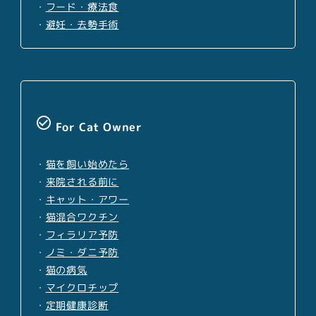
・
フード・療法食
・
避妊・去勢手術
check_circle_outline
For Cat Owner
・
猫を飼い始めたら
・
来院される前に
・
キャット・アワー
・
猫混合ワクチン
・
フィラリア予防
・
ノミ・ダニ予防
・
猫の病気
・
マイクロチップ
・
定期健康診断