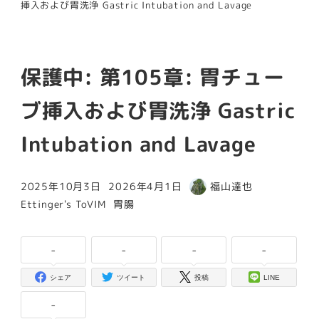
挿入および胃洗浄 Gastric Intubation and Lavage
保護中: 第105章: 胃チュー
ブ挿入および胃洗浄 Gastric
Intubation and Lavage
2025年10月3日
2026年4月1日
福山達也
投稿日
更新日
著
カテゴリー
カテゴリー
Ettinger's ToVIM
胃腸
者
-
-
-
-
シェア
ツイート
投稿
LINE
-