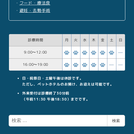
・
フード・療法食
・
避妊・去勢手術
診療時間
月
火
水
木
金
土
日
9:00
〜
12:00
16:00
〜
19:00
日・祝祭日・土曜午後は休診です。
ただし、ペットホテルのお預け、お迎えは可能です。
外来受付は診療終了30分前
（午前11:30 午後18:30）までです。
検
検索
索