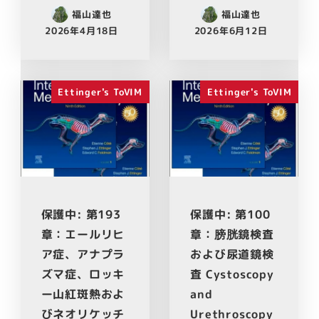
福山達也
福山達也
2026年4月18日
2026年6月12日
Ettinger's ToVIM
Ettinger's ToVIM
保護中: 第193
保護中: 第100
章：エールリヒ
章：膀胱鏡検査
ア症、アナプラ
および尿道鏡検
ズマ症、ロッキ
査 Cystoscopy
ー山紅斑熱およ
and
びネオリケッチ
Urethroscopy