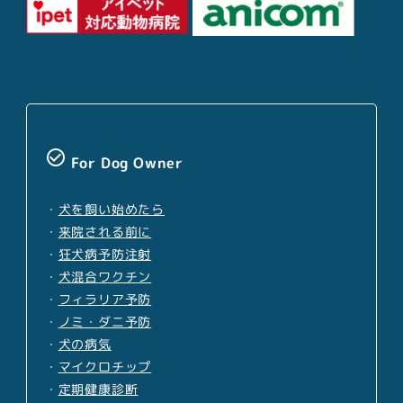
check_circle_outline
For Dog Owner
・
犬を飼い始めたら
・
来院される前に
・
狂犬病予防注射
・
犬混合ワクチン
・
フィラリア予防
・
ノミ・ダニ予防
・
犬の病気
・
マイクロチップ
・
定期健康診断