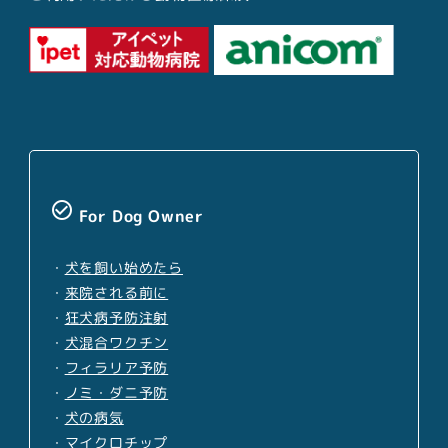
check_circle_outline
For Dog Owner
・
犬を飼い始めたら
・
来院される前に
・
狂犬病予防注射
・
犬混合ワクチン
・
フィラリア予防
・
ノミ・ダニ予防
・
犬の病気
・
マイクロチップ