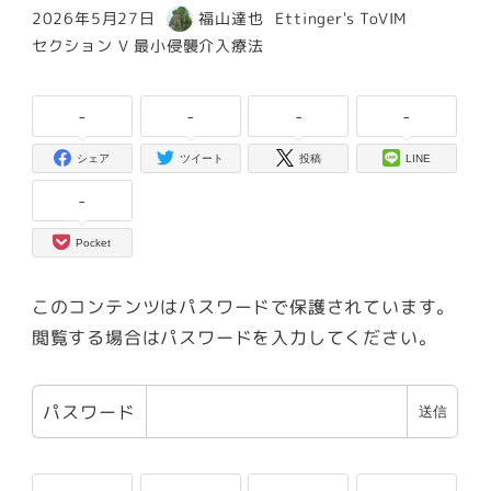
カテゴリー
2026年5月27日
福山達也
Ettinger's ToVIM
投稿日
著
カテゴリー
セクション V 最小侵襲介入療法
者
-
-
-
-
シェア
ツイート
投稿
LINE
-
Pocket
このコンテンツはパスワードで保護されています。
閲覧する場合はパスワードを入力してください。
パスワード