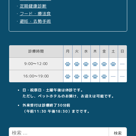
・
定期健康診断
・
フード・療法食
・
避妊・去勢手術
診療時間
月
火
水
木
金
土
日
9:00
〜
12:00
16:00
〜
19:00
日・祝祭日・土曜午後は休診です。
ただし、ペットホテルのお預け、お迎えは可能です。
外来受付は診療終了30分前
（午前11:30 午後18:30）までです。
検
検索