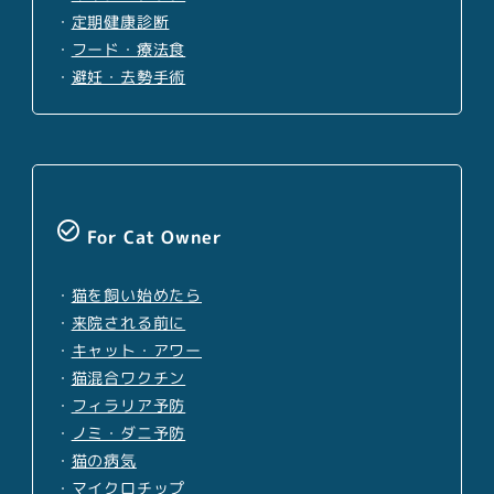
・
定期健康診断
・
フード・療法食
・
避妊・去勢手術
check_circle_outline
For Cat Owner
・
猫を飼い始めたら
・
来院される前に
・
キャット・アワー
・
猫混合ワクチン
・
フィラリア予防
・
ノミ・ダニ予防
・
猫の病気
・
マイクロチップ