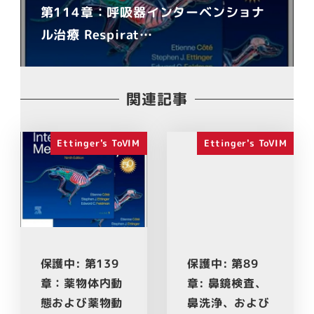
第114章：呼吸器インターベンショナ
ル治療 Respirat…
関連記事
Ettinger's ToVIM
Ettinger's ToVIM
保護中: 第139
保護中: 第89
章：薬物体内動
章: 鼻鏡検査、
態および薬物動
鼻洗浄、および