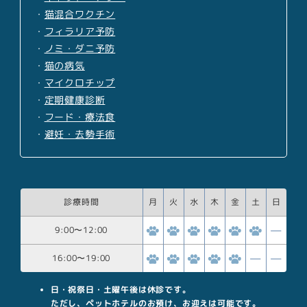
・
猫混合ワクチン
・
フィラリア予防
・
ノミ・ダニ予防
・
猫の病気
・
マイクロチップ
・
定期健康診断
・
フード・療法食
・
避妊・去勢手術
診療時間
月
火
水
木
金
土
日
9:00
〜
12:00
16:00
〜
19:00
日・祝祭日・土曜午後は休診です。
ただし、ペットホテルのお預け、お迎えは可能です。