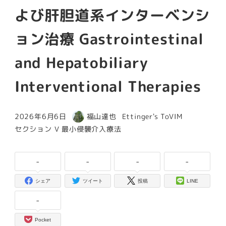
よび肝胆道系インターベンシ
ョン治療 Gastrointestinal
and Hepatobiliary
Interventional Therapies
カテゴリー
2026年6月6日
福山達也
Ettinger's ToVIM
投稿日
著
カテゴリー
セクション V 最小侵襲介入療法
者
-
-
-
-
シェア
ツイート
投稿
LINE
-
Pocket