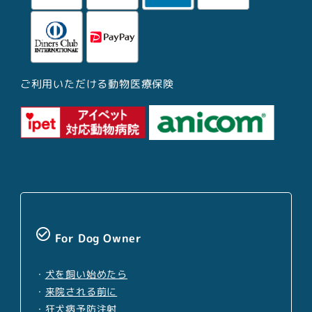
ご利用いただける動物医療保険
check_circle_outline
For Dog Owner
・
犬を飼い始めたら
・
来院される前に
・
狂犬病予防注射