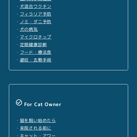
・
犬混合ワクチン
・
フィラリア予防
・
ノミ・ダニ予防
・
犬の病気
・
マイクロチップ
・
定期健康診断
・
フード・療法食
・
避妊・去勢手術
check_circle_outline
For Cat Owner
・
猫を飼い始めたら
・
来院される前に
・
キャット・アワー