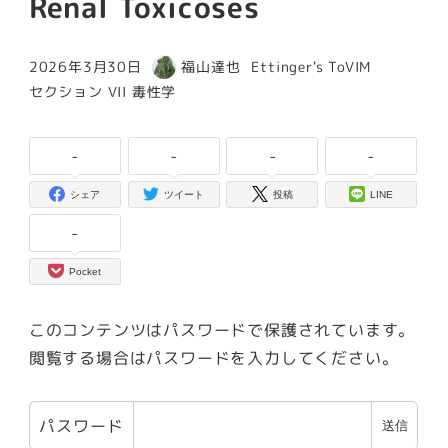
Renal Toxicoses
カテゴリー
2026年3月30日
福山達也
Ettinger's ToVIM
投稿日
著
カテゴリー
セクション VII 毒性学
者
-
-
-
-
シェア
ツイート
投稿
LINE
-
Pocket
このコンテンツはパスワードで保護されています。
閲覧する場合はパスワードを入力してください。
パスワード