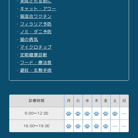
・
来院される前に
・
キャット・アワー
・
猫混合ワクチン
・
フィラリア予防
・
ノミ・ダニ予防
・
猫の病気
・
マイクロチップ
・
定期健康診断
・
フード・療法食
・
避妊・去勢手術
診療時間
月
火
水
木
金
土
日
9:00
〜
12:00
16:00
〜
19:00