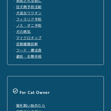
・
来院される前に
・
狂犬病予防注射
・
犬混合ワクチン
・
フィラリア予防
・
ノミ・ダニ予防
・
犬の病気
・
マイクロチップ
・
定期健康診断
・
フード・療法食
・
避妊・去勢手術
check_circle_outline
For Cat Owner
・
猫を飼い始めたら