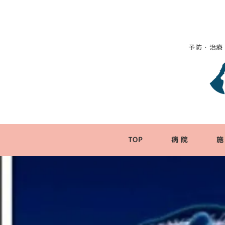
予防・治療
TOP
病 院
施