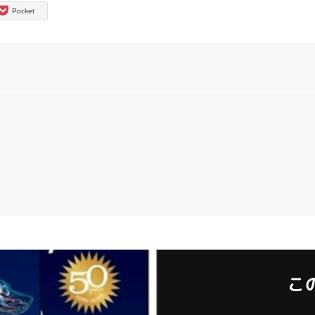
Pocket
こ