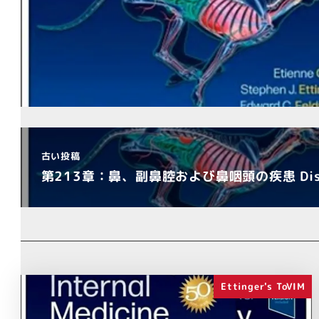
古い投稿
第213章：鼻、副鼻腔および鼻咽頭の疾患 Dise
Ettinger's ToVIM