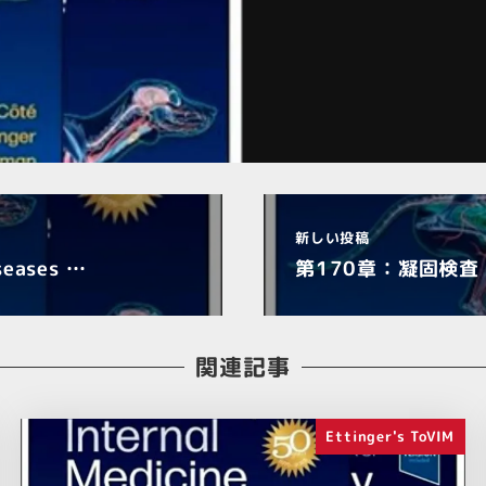
新しい投稿
ases …
第170章：凝固検査 Coa
関連記事
Ettinger's ToVIM