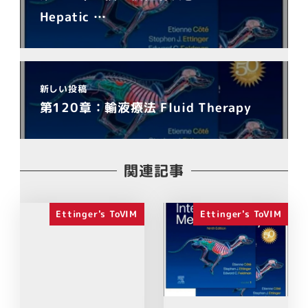
Hepatic …
新しい投稿
第120章：輸液療法 Fluid Therapy
関連記事
Ettinger's ToVIM
Ettinger's ToVIM