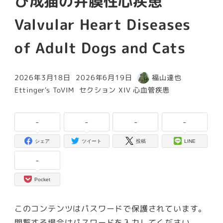
び成猫の弁膜性心疾患
Valvular Heart Diseases
of Adult Dogs and Cats
2026年3月18日
2026年6月19日
福山達也
投稿日
更新日
著
カテゴリー
カテゴリー
Ettinger's ToVIM
セクション XIV 心血管疾患
者
-
-
-
-
シェア
ツイート
投稿
LINE
-
Pocket
このコンテンツはパスワードで保護されています。
閲覧する場合はパスワードを入力してください。