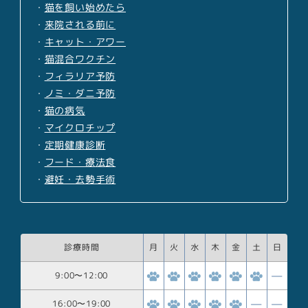
・
猫を飼い始めたら
・
来院される前に
・
キャット・アワー
・
猫混合ワクチン
・
フィラリア予防
・
ノミ・ダニ予防
・
猫の病気
・
マイクロチップ
・
定期健康診断
・
フード・療法食
・
避妊・去勢手術
診療時間
月
火
水
木
金
土
日
9:00
〜
12:00
16:00
〜
19:00