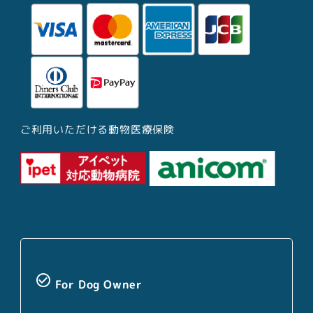
ご利用いただける動物医療保険
check_circle_outline
For Dog Owner