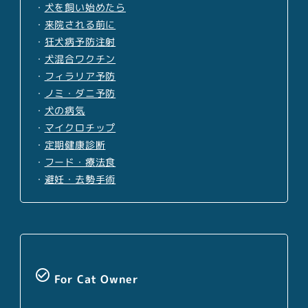
・
犬を飼い始めたら
・
来院される前に
・
狂犬病予防注射
・
犬混合ワクチン
・
フィラリア予防
・
ノミ・ダニ予防
・
犬の病気
・
マイクロチップ
・
定期健康診断
・
フード・療法食
・
避妊・去勢手術
check_circle_outline
For Cat Owner