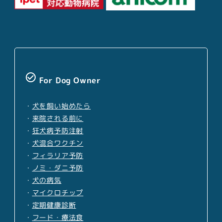
check_circle_outline
For Dog Owner
・
犬を飼い始めたら
・
来院される前に
・
狂犬病予防注射
・
犬混合ワクチン
・
フィラリア予防
・
ノミ・ダニ予防
・
犬の病気
・
マイクロチップ
・
定期健康診断
・
フード・療法食