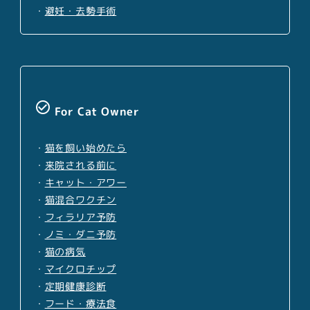
・
避妊・去勢手術
check_circle_outline
For Cat Owner
・
猫を飼い始めたら
・
来院される前に
・
キャット・アワー
・
猫混合ワクチン
・
フィラリア予防
・
ノミ・ダニ予防
・
猫の病気
・
マイクロチップ
・
定期健康診断
・
フード・療法食