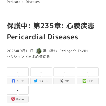
Pericardial Diseases
保護中: 第235章: 心膜疾患
Pericardial Diseases
カテゴリー
2025年9月11日
福山達也
Ettinger's ToVIM
投稿日
著
カテゴリー
セクション XIV 心血管疾患
者
-
-
-
-
シェア
ツイート
投稿
LINE
-
Pocket