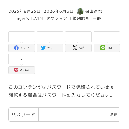
2025年8月25日
2026年6月6日
福山達也
投稿日
更新日
著
カテゴリー
カテゴリー
カテゴリー
Ettinger's ToVIM
セクション II 鑑別診断
一般
者
-
-
-
-
シェア
ツイート
投稿
LINE
-
Pocket
このコンテンツはパスワードで保護されています。
閲覧する場合はパスワードを入力してください。
パスワード