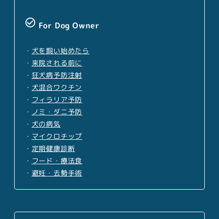
check_circle_outline
For Dog Owner
・
犬を飼い始めたら
・
来院される前に
・
狂犬病予防注射
・
犬混合ワクチン
・
フィラリア予防
・
ノミ・ダニ予防
・
犬の病気
・
マイクロチップ
・
定期健康診断
・
フード・療法食
・
避妊・去勢手術