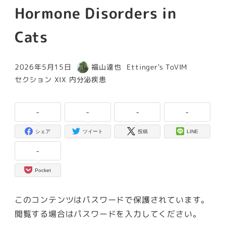
Hormone Disorders in
Cats
カテゴリー
2026年5月15日
福山達也
Ettinger's ToVIM
投稿日
著
カテゴリー
セクション XIX 内分泌疾患
者
-
-
-
-
シェア
ツイート
投稿
LINE
-
Pocket
このコンテンツはパスワードで保護されています。
閲覧する場合はパスワードを入力してください。