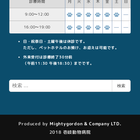
診療時間
月
火
水
木
金
土
日
9:00
〜
12:00
16:00
〜
19:00
日・祝祭日・土曜午後は休診です。
ただし、ペットホテルのお預け、お迎えは可能です。
外来受付は診療終了30分前
（午前11:30 午後18:30）までです。
検
検索
索
Produced by
Mightygordon & Company LTD.
2018 壱岐動物病院