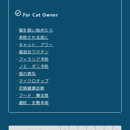
check_circle_outline
For Cat Owner
・
猫を飼い始めたら
・
来院される前に
・
キャット・アワー
・
猫混合ワクチン
・
フィラリア予防
・
ノミ・ダニ予防
・
猫の病気
・
マイクロチップ
・
定期健康診断
・
フード・療法食
・
避妊・去勢手術