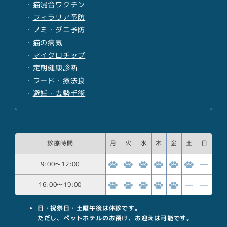
・
猫混合ワクチン
・
フィラリア予防
・
ノミ・ダニ予防
・
猫の病気
・
マイクロチップ
・
定期健康診断
・
フード・療法食
・
避妊・去勢手術
診療時間
月
火
水
木
金
土
日
9:00
〜
12:00
16:00
〜
19:00
日・祝祭日・土曜午後は休診です。
ただし、ペットホテルのお預け、お迎えは可能です。