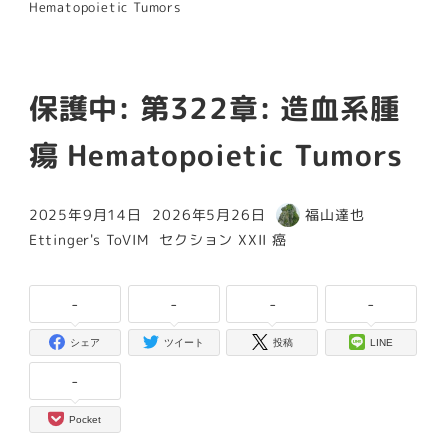
Hematopoietic Tumors
保護中: 第322章: 造血系腫
瘍 Hematopoietic Tumors
2025年9月14日
2026年5月26日
福山達也
投稿日
更新日
著
カテゴリー
カテゴリー
Ettinger's ToVIM
セクション XXII 癌
者
-
-
-
-
シェア
ツイート
投稿
LINE
-
Pocket