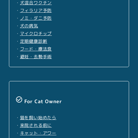
・
犬混合ワクチン
・
フィラリア予防
・
ノミ・ダニ予防
・
犬の病気
・
マイクロチップ
・
定期健康診断
・
フード・療法食
・
避妊・去勢手術
check_circle_outline
For Cat Owner
・
猫を飼い始めたら
・
来院される前に
・
キャット・アワー