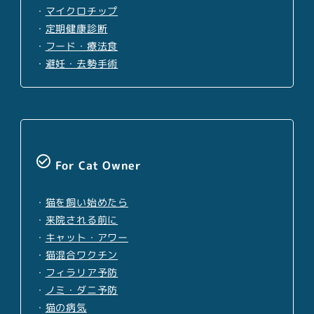
・
マイクロチップ
・
定期健康診断
・
フード・療法食
・
避妊・去勢手術
check_circle_outline
For Cat Owner
・
猫を飼い始めたら
・
来院される前に
・
キャット・アワー
・
猫混合ワクチン
・
フィラリア予防
・
ノミ・ダニ予防
・
猫の病気