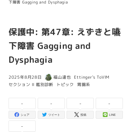
下障害 Gagging and Dysphagia
保護中: 第47章: えずきと嚥
下障害 Gagging and
Dysphagia
カテゴリー
2025年8月28日
福山達也
Ettinger's ToVIM
投稿日
著
カテゴリー
カテゴリー
カテゴリー
セクション II 鑑別診断
トピック
胃腸系
者
-
-
-
-
シェア
ツイート
投稿
LINE
-