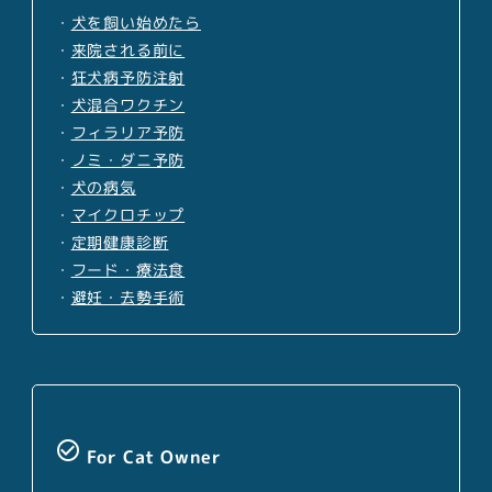
・
犬を飼い始めたら
・
来院される前に
・
狂犬病予防注射
・
犬混合ワクチン
・
フィラリア予防
・
ノミ・ダニ予防
・
犬の病気
・
マイクロチップ
・
定期健康診断
・
フード・療法食
・
避妊・去勢手術
check_circle_outline
For Cat Owner