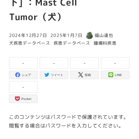
下] ：Mast Cell
Tumor（犬）
2024年12月27日
2025年1月7日
福山達也
投稿日
更新日
著
カテゴリー
カテゴリー
カテゴリー
犬疾患データベース
疾患データベース
腫瘍科疾患
者
-
-
-
-
シェア
ツイート
投稿
LINE
-
Pocket
このコンテンツはパスワードで保護されています。
閲覧する場合はパスワードを入力してください。