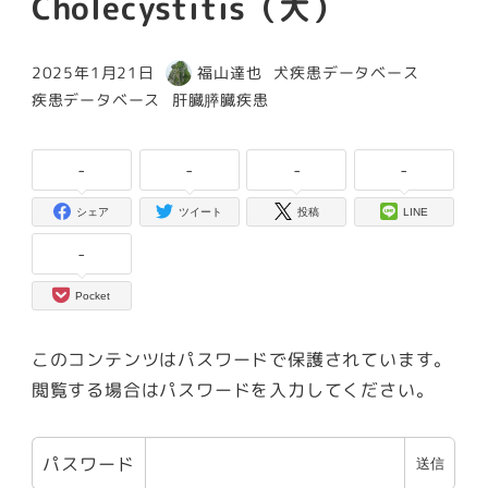
Cholecystitis（犬）
カテゴリー
2025年1月21日
福山達也
犬疾患データベース
投稿日
著
カテゴリー
カテゴリー
疾患データベース
肝臓膵臓疾患
者
-
-
-
-
シェア
ツイート
投稿
LINE
-
Pocket
このコンテンツはパスワードで保護されています。
閲覧する場合はパスワードを入力してください。
パスワード