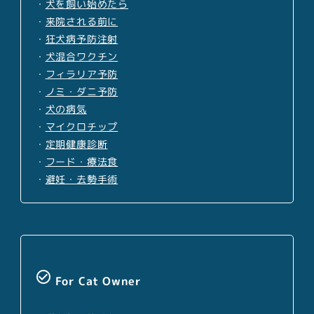
・
犬を飼い始めたら
・
来院される前に
・
狂犬病予防注射
・
犬混合ワクチン
・
フィラリア予防
・
ノミ・ダニ予防
・
犬の病気
・
マイクロチップ
・
定期健康診断
・
フード・療法食
・
避妊・去勢手術
check_circle_outline
For Cat Owner