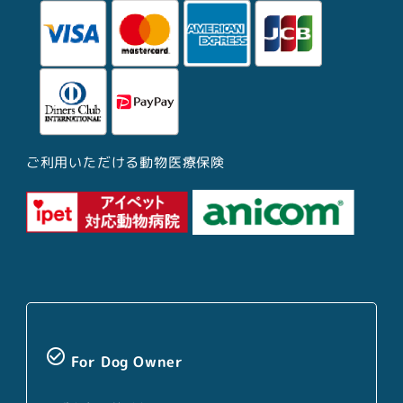
ご利用いただける動物医療保険
check_circle_outline
For Dog Owner