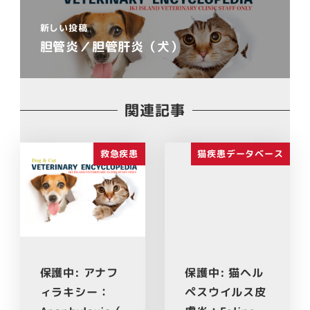
新しい投稿
胆管炎／胆管肝炎（犬）
関連記事
救急疾患
猫疾患データベース
保護中: アナフ
保護中: 猫ヘル
ィラキシー：
ペスウイルス皮