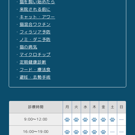
・
猫を飼い始めたら
・
来院される前に
・
キャット・アワー
・
猫混合ワクチン
・
フィラリア予防
・
ノミ・ダニ予防
・
猫の病気
・
マイクロチップ
・
定期健康診断
・
フード・療法食
・
避妊・去勢手術
診療時間
月
火
水
木
金
土
日
9:00
〜
12:00
16:00
〜
19:00