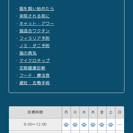
・
猫を飼い始めたら
・
来院される前に
・
キャット・アワー
・
猫混合ワクチン
・
フィラリア予防
・
ノミ・ダニ予防
・
猫の病気
・
マイクロチップ
・
定期健康診断
・
フード・療法食
・
避妊・去勢手術
診療時間
月
火
水
木
金
土
日
9:00
〜
12:00