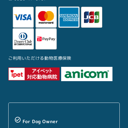
ご利用いただける動物医療保険
check_circle_outline
For Dog Owner