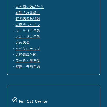
・
犬を飼い始めたら
・
来院される前に
・
狂犬病予防注射
・
犬混合ワクチン
・
フィラリア予防
・
ノミ・ダニ予防
・
犬の病気
・
マイクロチップ
・
定期健康診断
・
フード・療法食
・
避妊・去勢手術
check_circle_outline
For Cat Owner