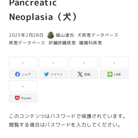
Pancreatic
Neoplasia（犬）
カテゴリー
2025年2月28日
福山達也
犬疾患データベース
投稿日
著
カテゴリー
カテゴリー
カテゴリー
疾患データベース
肝臓膵臓疾患
腫瘍科疾患
者
-
-
-
-
シェア
ツイート
投稿
LINE
-
Pocket
このコンテンツはパスワードで保護されています。
閲覧する場合はパスワードを入力してください。