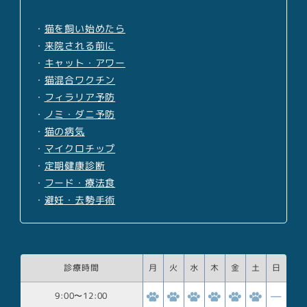
・
猫を飼い始めたら
・
来院される前に
・
キャット・アワー
・
猫混合ワクチン
・
フィラリア予防
・
ノミ・ダニ予防
・
猫の病気
・
マイクロチップ
・
定期健康診断
・
フード・療法食
・
避妊・去勢手術
診療時間
月
火
水
木
金
土
日
9:00
〜
12:00