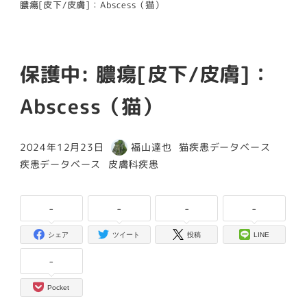
膿瘍[皮下/皮膚]：Abscess（猫）
保護中: 膿瘍[皮下/皮膚]：
Abscess（猫）
カテゴリー
2024年12月23日
福山達也
猫疾患データベース
投稿日
著
カテゴリー
カテゴリー
疾患データベース
皮膚科疾患
者
-
-
-
-
シェア
ツイート
投稿
LINE
-
Pocket