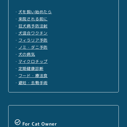
・
犬を飼い始めたら
・
来院される前に
・
狂犬病予防注射
・
犬混合ワクチン
・
フィラリア予防
・
ノミ・ダニ予防
・
犬の病気
・
マイクロチップ
・
定期健康診断
・
フード・療法食
・
避妊・去勢手術
check_circle_outline
For Cat Owner