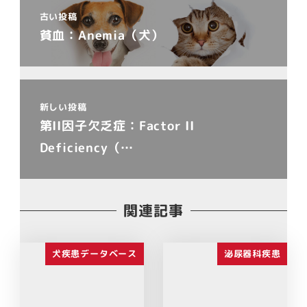
古い投稿
貧血：Anemia（犬）
新しい投稿
第II因子欠乏症：Factor II
Deficiency（…
関連記事
犬疾患データベース
泌尿器科疾患