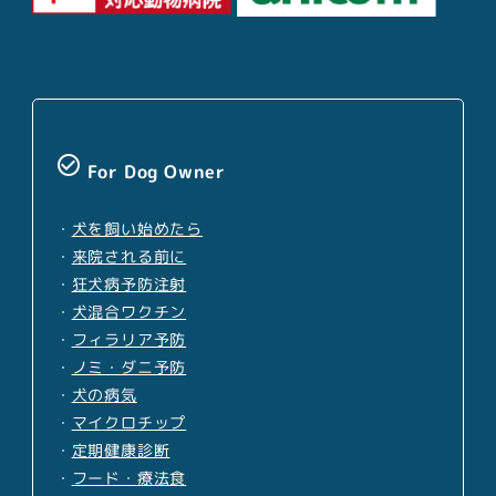
check_circle_outline
For Dog Owner
・
犬を飼い始めたら
・
来院される前に
・
狂犬病予防注射
・
犬混合ワクチン
・
フィラリア予防
・
ノミ・ダニ予防
・
犬の病気
・
マイクロチップ
・
定期健康診断
・
フード・療法食