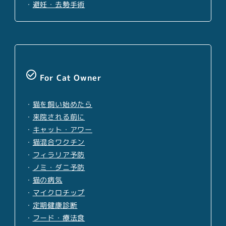
・
避妊・去勢手術
check_circle_outline
For Cat Owner
・
猫を飼い始めたら
・
来院される前に
・
キャット・アワー
・
猫混合ワクチン
・
フィラリア予防
・
ノミ・ダニ予防
・
猫の病気
・
マイクロチップ
・
定期健康診断
・
フード・療法食