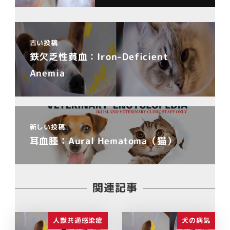
古い投稿
鉄欠乏性貧血：Iron-Deficient
Anemia
新しい投稿
耳血腫：Aural Hematoma（猫）
関連記事
人獣共通感染症
犬の病気