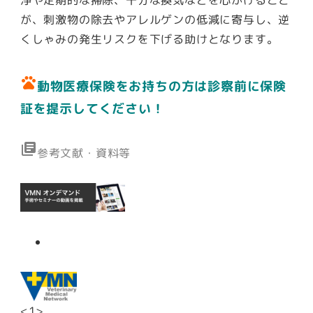
浄や定期的な掃除、十分な換気などを心がけること
が、刺激物の除去やアレルゲンの低減に寄与し、逆
くしゃみの発生リスクを下げる助けとなります。
pets
動物医療保険をお持ちの方は診察前に保険
証を提示してください！
library_books
参考文献・資料等
<1>