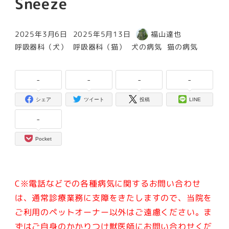
Sneeze
2025年3月6日
2025年5月13日
福山達也
投稿日
更新日
著
カテゴリー
カテゴリー
カテゴリー
カテゴリー
呼吸器科（犬）
呼吸器科（猫）
犬の病気
猫の病気
者
-
-
-
-
シェア
ツイート
投稿
LINE
-
Pocket
C※電話などでの各種病気に関するお問い合わせ
は、通常診療業務に支障をきたしますので、当院を
ご利用のペットオーナー以外はご遠慮ください。
ま
ずはご自身のかかりつけ獣医師にお問い合わせくだ