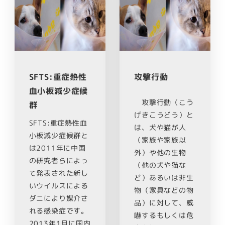
SFTS:重症熱性
攻撃行動
血小板減少症候
攻撃行動（こう
群
げきこうどう）と
SFTS:重症熱性血
は、犬や猫が人
小板減少症候群と
（家族や家族以
は2011年に中国
外）や他の生物
の研究者らによっ
（他の犬や猫な
て発表された新し
ど）あるいは非生
いウイルスによる
物（家具などの物
ダニにより媒介さ
品）に対して、威
れる感染症です。
嚇するもしくは危
2013年1月に国内