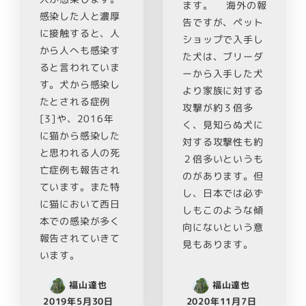
ます。 海外の報
感染した人と濃厚
告ですが、ペット
に接触すると、人
ショップで入手し
から人へも感染す
た犬は、ブリーダ
ると言われていま
ーから入手した犬
す。犬から感染し
より家族に対する
たとされる症例
攻撃が約３倍多
[3]や、2016年
く、見知らぬ犬に
に猫から感染した
対する攻撃性も約
と思われる人の死
２倍多いというも
亡症例も報告され
のがあります。但
ています。また特
し、日本では必ず
に猫において西日
しもこのような傾
本での感染が多く
向にないという意
報告されていきて
見もあります。
います。
福山達也
福山達也
2019年5月30日
2020年11月7日