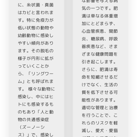
な影響を与える病
に、糸状菌・真菌
気の一つです。肥
はカビと言われま
満は単なる体重増
す。特に免疫力が
加にとどまらず、
低い状態の動物や
心血管疾患、関節
幼齢動物に感染し
炎、糖尿病、呼吸
やすい傾向があり
器疾患など、さま
ます。その脱毛の
ざまな健康問題を
様子が円形に拡が
引き起こします。
っていくことか
さらに、肥満は寿
ら、「リングワー
命を短縮させるだ
ム」とも呼ばれま
けでなく、生活の
す。 様々な動物に
質を低下させる可
感染し、中にはヒ
能性があります。
トにも感染するも
適切な管理と治療
のもあり「人と動
を行うことで、こ
物の共通感染症
れらのリスクを軽
（ズーノーシ
減し、愛犬・愛猫
ス）」で、感染し