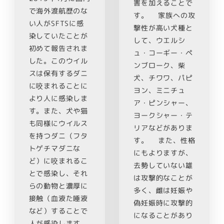
害を加えることで
で海外渡航歴のな
す。 家族への攻
い人がSFTSに感
撃性が高い犬種と
染していたことが
して、ウエルシ
初めて報告されま
ュ・コーギー・ペ
した。このウイル
ンブローク、柴
スは保有するダニ
犬、チワワ、パピ
に咬まれることに
ヨン、ミニチュ
より人に感染しま
ア・ピンシャー、
す。また、犬や猫
ヨークシャー・テ
も同様にウイルス
リアなどがありま
を持つダニ（フタ
す。 また、性格
トゲチマダニな
にもよりますが、
ど）に咬まれるこ
去勢していない雄
とで感染し、それ
は攻撃的なことが
らの動物と濃厚に
多く、雌は妊娠や
接触（血液た唾液
偽妊娠時に攻撃的
など）することで
になることがあり
人が感染します。