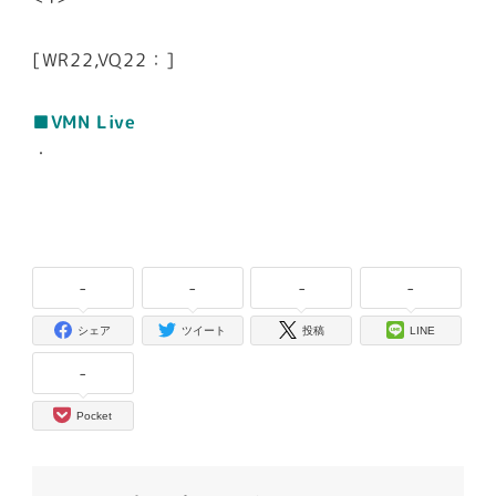
[WR22,VQ22：]
■VMN Live
・
-
-
-
-
シェア
ツイート
投稿
LINE
-
Pocket