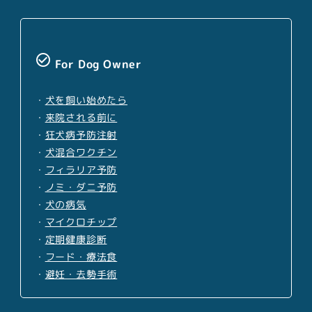
check_circle_outline
For Dog Owner
・
犬を飼い始めたら
・
来院される前に
・
狂犬病予防注射
・
犬混合ワクチン
・
フィラリア予防
・
ノミ・ダニ予防
・
犬の病気
・
マイクロチップ
・
定期健康診断
・
フード・療法食
・
避妊・去勢手術