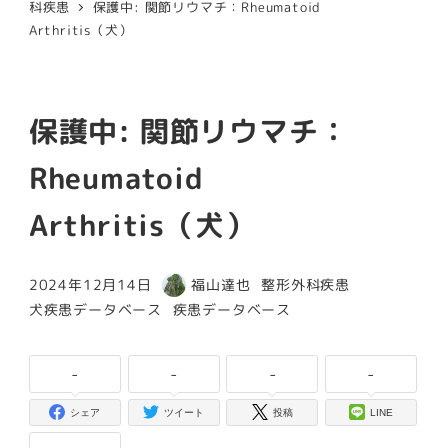
科疾患
保護中: 関節リウマチ：Rheumatoid
Arthritis（犬）
保護中: 関節リウマチ：
Rheumatoid
Arthritis（犬）
カテゴリー
2024年12月14日
福山達也
整形外科疾患
投稿日
著
カテゴリー
カテゴリー
犬疾患データベース
疾患データベース
者
-
-
-
-
シェア
ツイート
投稿
LINE