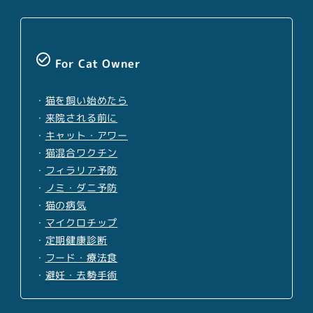
check_circle_outline
For Cat Owner
・
猫を飼い始めたら
・
来院される前に
・
キャット・アワー
・
猫混合ワクチン
・
フィラリア予防
・
ノミ・ダニ予防
・
猫の病気
・
マイクロチップ
・
定期健康診断
・
フード・療法食
・
避妊・去勢手術