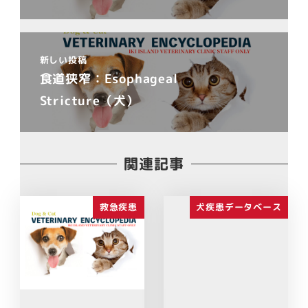
新しい投稿
食道狭窄：Esophageal
Stricture（犬）
関連記事
救急疾患
犬疾患データベース