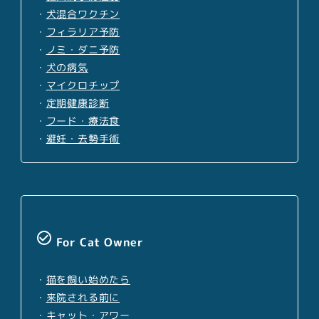
・
犬混合ワクチン
・
フィラリア予防
・
ノミ・ダニ予防
・
犬の病気
・
マイクロチップ
・
定期健康診断
・
フード・療法食
・
避妊・去勢手術
check_circle_outline
For Cat Owner
・
猫を飼い始めたら
・
来院される前に
・
キャット・アワー