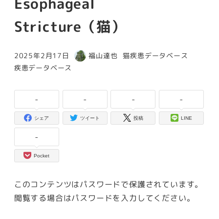
Esophageal
Stricture（猫）
カテゴリー
2025年2月17日
福山達也
猫疾患データベース
投稿日
著
カテゴリー
疾患データベース
者
-
-
-
-
シェア
ツイート
投稿
LINE
-
Pocket
このコンテンツはパスワードで保護されています。
閲覧する場合はパスワードを入力してください。