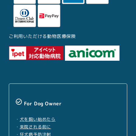
ご利用いただける動物医療保険
check_circle_outline
For Dog Owner
・
犬を飼い始めたら
・
来院される前に
・
狂犬病予防注射