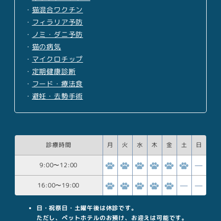
・
猫混合ワクチン
・
フィラリア予防
・
ノミ・ダニ予防
・
猫の病気
・
マイクロチップ
・
定期健康診断
・
フード・療法食
・
避妊・去勢手術
診療時間
月
火
水
木
金
土
日
9:00
〜
12:00
16:00
〜
19:00
日・祝祭日・土曜午後は休診です。
ただし、ペットホテルのお預け、お迎えは可能です。