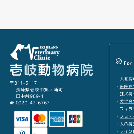
check_circle_outline
For
・
犬を飼
〒811-5117
・
来院さ
長崎県壱岐市郷ノ浦町
・
狂犬病
田中触989-1
・
犬混合
☎︎ 0920-47-6767
・
フィラ
・
ノミ・
・
犬の病
・
マイク