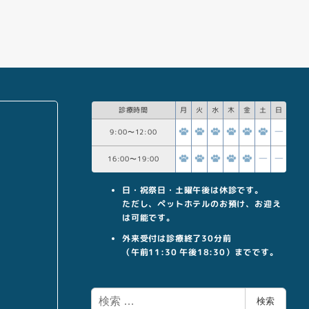
診療時間
月
火
水
木
金
土
日
9:00
〜
12:00
16:00
〜
19:00
日・祝祭日・土曜午後は休診です。
ただし、ペットホテルのお預け、お迎え
は可能です。
外来受付は診療終了30分前
（午前11:30 午後18:30）までです。
検
検索