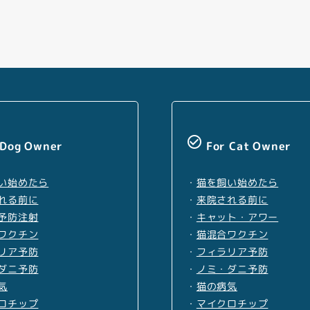
Facebook
Youtube
Twitter
Instagram
LINE
check_circle_outline
 Dog Owner
For Cat Owner
い始めたら
・
猫を飼い始めたら
れる前に
・
来院される前に
予防注射
・
キャット・アワー
ワクチン
・
猫混合ワクチン
リア予防
・
フィラリア予防
ダニ予防
・
ノミ・ダニ予防
気
・
猫の病気
ロチップ
・
マイクロチップ