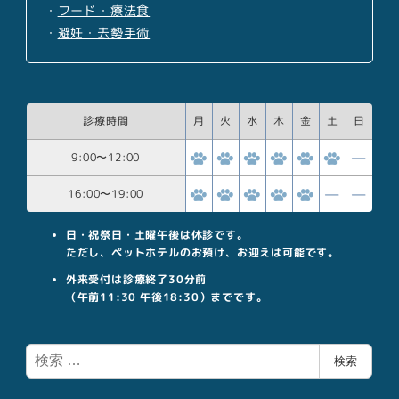
・
フード・療法食
・
避妊・去勢手術
診療時間
月
火
水
木
金
土
日
9:00
〜
12:00
16:00
〜
19:00
日・祝祭日・土曜午後は休診です。
ただし、ペットホテルのお預け、お迎えは可能です。
外来受付は診療終了30分前
（午前11:30 午後18:30）までです。
検
検索
索