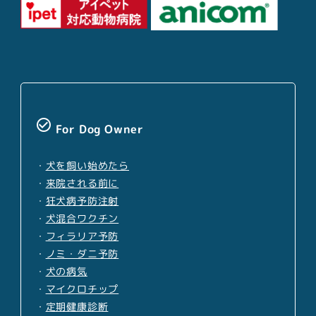
check_circle_outline
For Dog Owner
・
犬を飼い始めたら
・
来院される前に
・
狂犬病予防注射
・
犬混合ワクチン
・
フィラリア予防
・
ノミ・ダニ予防
・
犬の病気
・
マイクロチップ
・
定期健康診断