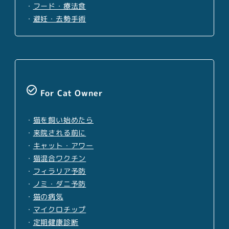
・
フード・療法食
・
避妊・去勢手術
check_circle_outline
For Cat Owner
・
猫を飼い始めたら
・
来院される前に
・
キャット・アワー
・
猫混合ワクチン
・
フィラリア予防
・
ノミ・ダニ予防
・
猫の病気
・
マイクロチップ
・
定期健康診断