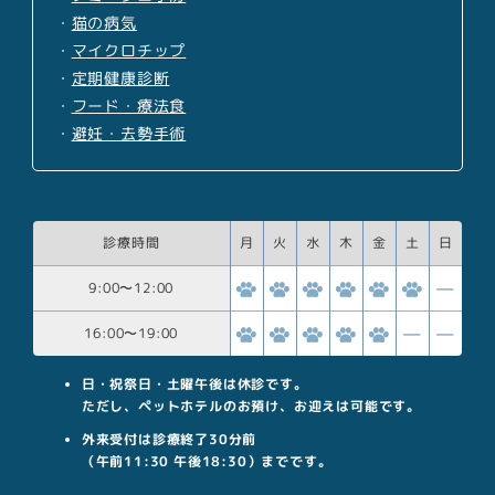
・
猫の病気
・
マイクロチップ
・
定期健康診断
・
フード・療法食
・
避妊・去勢手術
診療時間
月
火
水
木
金
土
日
9:00
〜
12:00
16:00
〜
19:00
日・祝祭日・土曜午後は休診です。
ただし、ペットホテルのお預け、お迎えは可能です。
外来受付は診療終了30分前
（午前11:30 午後18:30）までです。