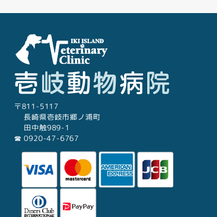
ゲ
ー
シ
ョ
ン
〒811-5117
長崎県壱岐市郷ノ浦町
田中触989-1
☎︎ 0920-47-6767