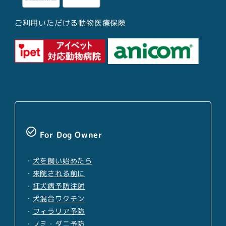
ご利用いただける動物医療保険
check_circle_outline
For Dog Owner
・
犬を飼い始めたら
・
来院される前に
・
狂犬病予防注射
・
犬混合ワクチン
・
フィラリア予防
・
ノミ・ダニ予防