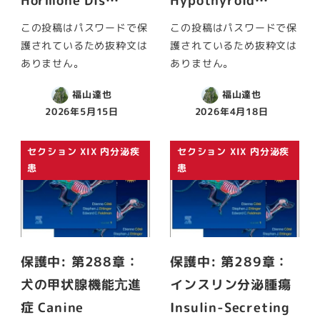
Hormone Dis…
Hypothyroid…
この投稿はパスワードで保
この投稿はパスワードで保
護されているため抜粋文は
護されているため抜粋文は
ありません。
ありません。
福山達也
福山達也
2026年5月15日
2026年4月18日
セクション XIX 内分泌疾
セクション XIX 内分泌疾
患
患
保護中: 第288章：
保護中: 第289章：
犬の甲状腺機能亢進
インスリン分泌腫瘍
症 Canine
Insulin-Secreting