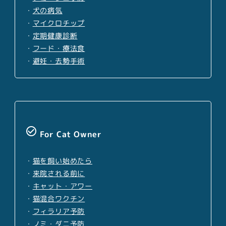
・
犬の病気
・
マイクロチップ
・
定期健康診断
・
フード・療法食
・
避妊・去勢手術
check_circle_outline
For Cat Owner
・
猫を飼い始めたら
・
来院される前に
・
キャット・アワー
・
猫混合ワクチン
・
フィラリア予防
・
ノミ・ダニ予防