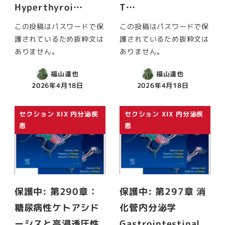
Hyperthyroi…
T…
この投稿はパスワードで保
この投稿はパスワードで保
護されているため抜粋文は
護されているため抜粋文は
ありません。
ありません。
福山達也
福山達也
2026年4月18日
2026年4月18日
セクション XIX 内分泌疾
セクション XIX 内分泌疾
患
患
保護中: 第290章：
保護中: 第297章 消
糖尿病性ケトアシド
化管内分泌学
ーシスと高浸透圧性
Gastrointestinal