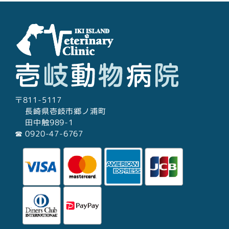
シ
ョ
ン
〒811-5117
長崎県壱岐市郷ノ浦町
田中触989-1
☎︎ 0920-47-6767