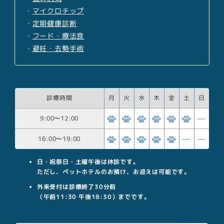
・
マイクロチップ
・
定期健康診断
・
フード・療法食
・
避妊・去勢手術
診療時間
月
火
水
木
金
土
日
9:00
〜
12:00
16:00
〜
19:00
日・祝祭日・土曜午後は休診です。
ただし、ペットホテルのお預け、お迎えは可能です。
外来受付は診療終了30分前
（午前11:30 午後18:30）までです。