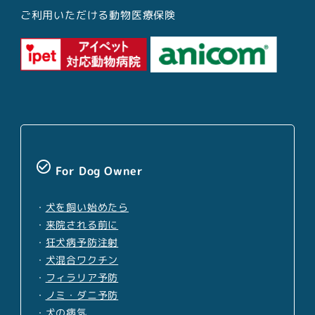
ご利用いただける動物医療保険
check_circle_outline
For Dog Owner
・
犬を飼い始めたら
・
来院される前に
・
狂犬病予防注射
・
犬混合ワクチン
・
フィラリア予防
・
ノミ・ダニ予防
・
犬の病気