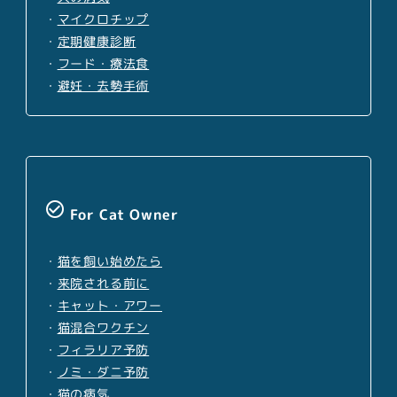
・
マイクロチップ
・
定期健康診断
・
フード・療法食
・
避妊・去勢手術
check_circle_outline
For Cat Owner
・
猫を飼い始めたら
・
来院される前に
・
キャット・アワー
・
猫混合ワクチン
・
フィラリア予防
・
ノミ・ダニ予防
・
猫の病気