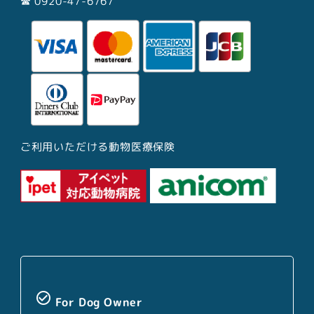
☎︎ 0920-47-6767
ご利用いただける動物医療保険
check_circle_outline
For Dog Owner