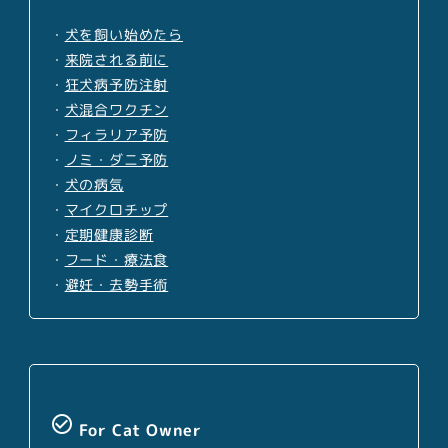
・
犬を飼い始めたら
・
来院される前に
・
狂犬病予防注射
・
犬混合ワクチン
・
フィラリア予防
・
ノミ・ダニ予防
・
犬の病気
・
マイクロチップ
・
定期健康診断
・
フード・療法食
・
避妊・去勢手術
check_circle_outline
For Cat Owner