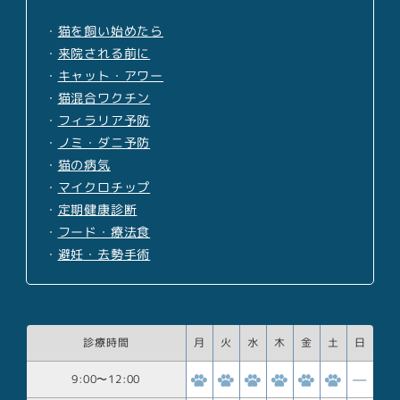
・
猫を飼い始めたら
・
来院される前に
・
キャット・アワー
・
猫混合ワクチン
・
フィラリア予防
・
ノミ・ダニ予防
・
猫の病気
・
マイクロチップ
・
定期健康診断
・
フード・療法食
・
避妊・去勢手術
診療時間
月
火
水
木
金
土
日
9:00
〜
12:00