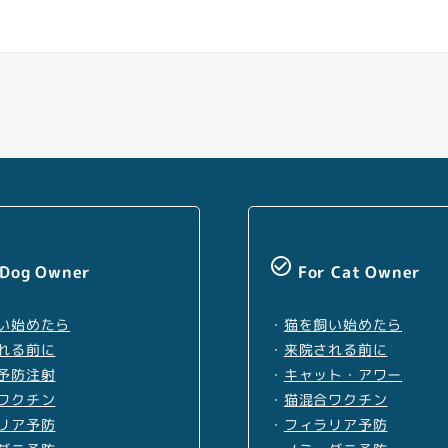
Facebook
Youtube
Twitter
Instagram
LINE
check_circle_outline
 Dog Owner
For Cat Owner
い始めたら
・
猫を飼い始めたら
れる前に
・
来院される前に
予防注射
・
キャット・アワー
ワクチン
・
猫混合ワクチン
リア予防
・
フィラリア予防