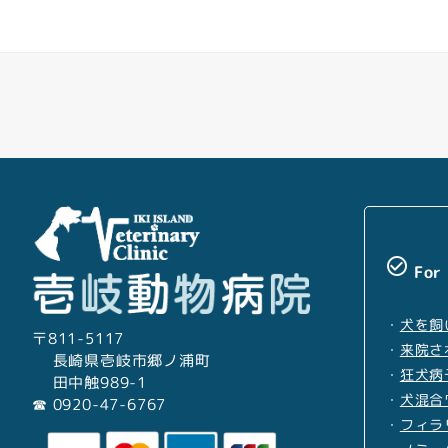
糞便検査
レントゲン検査
超音波検査
check_circle_outline
For
・
犬を飼
心電図検査
〒811-5117
・
来院さ
長崎県壱岐市郷ノ浦町
・
狂犬病
田中触989-1
・
犬混合
☎︎ 0920-47-6767
・
フィラ