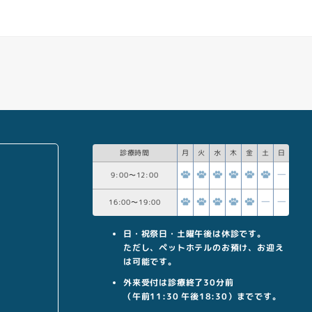
診療時間
月
火
水
木
金
土
日
9:00
〜
12:00
16:00
〜
19:00
日・祝祭日・土曜午後は休診です。
ただし、ペットホテルのお預け、お迎え
は可能です。
外来受付は診療終了30分前
（午前11:30 午後18:30）までです。