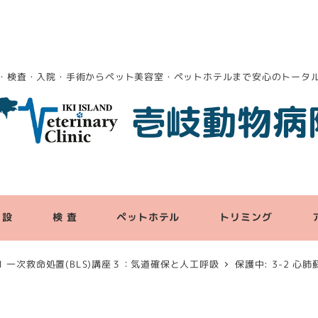
・検査・入院・手術からペット美容室・ペットホテルまで安心のトータ
壱岐動物病
 設
検 査
ペットホテル
トリミング
-1 一次救命処置(BLS)講座３：気道確保と人工呼吸
保護中: 3-2 心