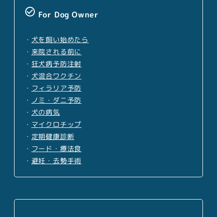
check_circle_outline
For Dog Owner
・
犬を飼い始めたら
・
来院される前に
・
狂犬病予防注射
・
犬混合ワクチン
・
フィラリア予防
・
ノミ・ダニ予防
・
犬の病気
・
マイクロチップ
・
定期健康診断
・
フード・療法食
・
避妊・去勢手術