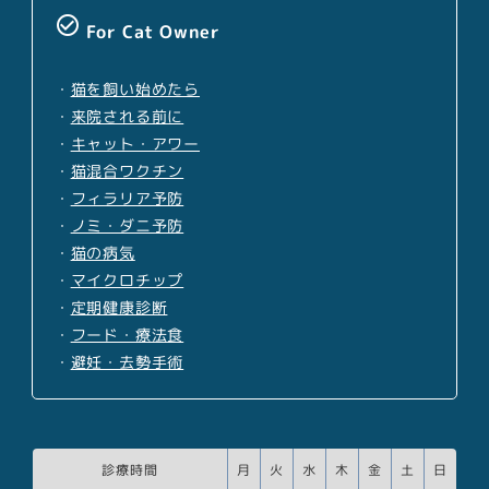
check_circle_outline
For Cat Owner
・
猫を飼い始めたら
・
来院される前に
・
キャット・アワー
・
猫混合ワクチン
・
フィラリア予防
・
ノミ・ダニ予防
・
猫の病気
・
マイクロチップ
・
定期健康診断
・
フード・療法食
・
避妊・去勢手術
診療時間
月
火
水
木
金
土
日