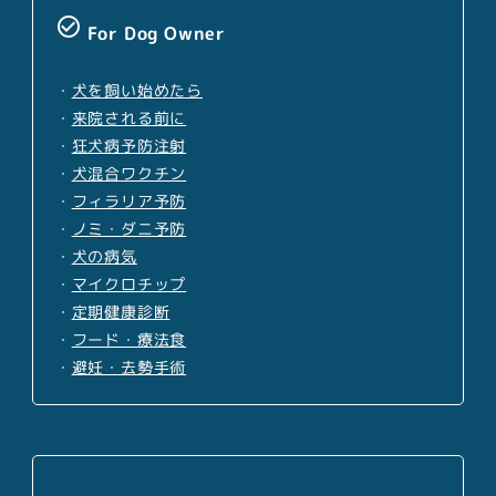
check_circle_outline
For Dog Owner
・
犬を飼い始めたら
・
来院される前に
・
狂犬病予防注射
・
犬混合ワクチン
・
フィラリア予防
・
ノミ・ダニ予防
・
犬の病気
・
マイクロチップ
・
定期健康診断
・
フード・療法食
・
避妊・去勢手術