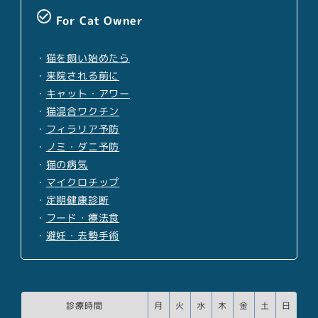
check_circle_outline
For Cat Owner
・
猫を飼い始めたら
・
来院される前に
・
キャット・アワー
・
猫混合ワクチン
・
フィラリア予防
・
ノミ・ダニ予防
・
猫の病気
・
マイクロチップ
・
定期健康診断
・
フード・療法食
・
避妊・去勢手術
診療時間
月
火
水
木
金
土
日