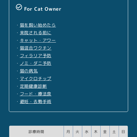
check_circle_outline
For Cat Owner
・
猫を飼い始めたら
・
来院される前に
・
キャット・アワー
・
猫混合ワクチン
・
フィラリア予防
・
ノミ・ダニ予防
・
猫の病気
・
マイクロチップ
・
定期健康診断
・
フード・療法食
・
避妊・去勢手術
診療時間
月
火
水
木
金
土
日