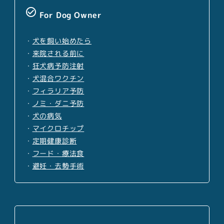
check_circle_outline
For Dog Owner
・
犬を飼い始めたら
・
来院される前に
・
狂犬病予防注射
・
犬混合ワクチン
・
フィラリア予防
・
ノミ・ダニ予防
・
犬の病気
・
マイクロチップ
・
定期健康診断
・
フード・療法食
・
避妊・去勢手術