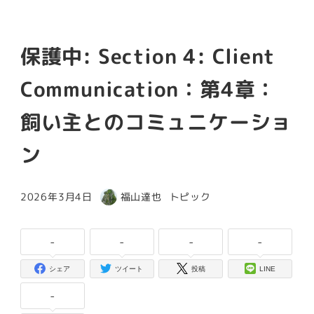
保護中: Section 4: Client
Communication：第4章：
飼い主とのコミュニケーショ
ン
カテゴリー
2026年3月4日
福山達也
トピック
投稿日
著
者
-
-
-
-
シェア
ツイート
投稿
LINE
-