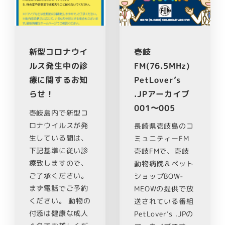
新型コロナウイ
壱岐
ルス発生中の診
FM(76.5MHz)
療に関するお知
PetLover’s
らせ！
.JPアーカイブ
001〜005
壱岐島内で新型コ
ロナウイルスが発
長崎県壱岐島のコ
生している間は、
ミュニティーFM
下記基準に従い診
壱岐FMで、壱岐
療致しますので、
動物病院＆ペット
ご了承ください。
ショップBOW-
まず電話でご予約
MEOWの提供で放
ください。 動物の
送されている番組
付添は健康な成人
PetLover’s .JPの