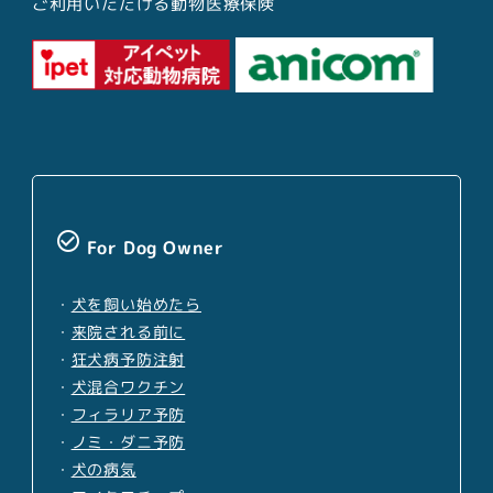
ご利用いただける動物医療保険
check_circle_outline
For Dog Owner
・
犬を飼い始めたら
・
来院される前に
・
狂犬病予防注射
・
犬混合ワクチン
・
フィラリア予防
・
ノミ・ダニ予防
・
犬の病気