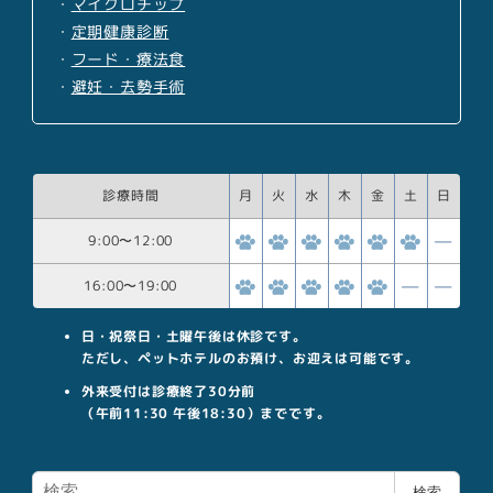
・
マイクロチップ
・
定期健康診断
・
フード・療法食
・
避妊・去勢手術
診療時間
月
火
水
木
金
土
日
9:00
〜
12:00
16:00
〜
19:00
日・祝祭日・土曜午後は休診です。
ただし、ペットホテルのお預け、お迎えは可能です。
外来受付は診療終了30分前
（午前11:30 午後18:30）までです。
検
検索