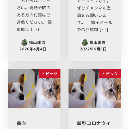
１名でお越しくだ
アーカイブです。
さい。発熱や咳の
ぜひチャンネル登
ある方の付添はご
録をお願いしま
遠慮ください。 駐
す。 電子メール
車場に […]
でのご質問 […]
福山達也
福山達也
2020年4月4日
2022年9月5日
トピック
トピック
貧血
新型コロナウイ