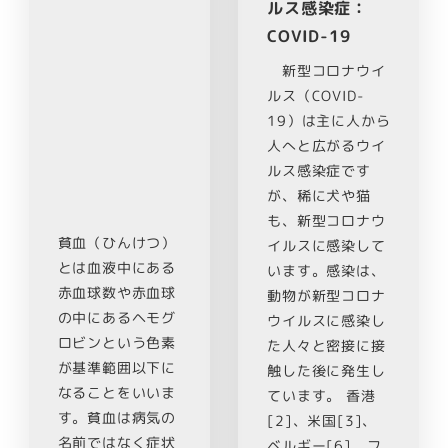
ルス感染症：
COVID-19
新型コロナウイ
ルス（COVID-
19）は主に人から
人へと広がるウイ
ルス感染症です
が、稀に犬や猫
も、新型コロナウ
貧血（ひんけつ）
イルスに感染して
とは血液中にある
います。感染は、
赤血球数や赤血球
動物が新型コロナ
の中にあるヘモグ
ウイルスに感染し
ロビンという色素
た人々と密接に接
が基準範囲以下に
触した後に発生し
なることをいいま
ています。 香港
す。貧血は病気の
[2]、米国[3]、
名前ではなく症状
ベルギー[6]、フ