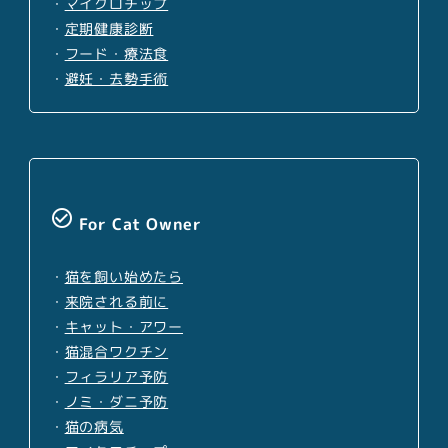
・
マイクロチップ
・
定期健康診断
・
フード・療法食
・
避妊・去勢手術
check_circle_outline
For Cat Owner
・
猫を飼い始めたら
・
来院される前に
・
キャット・アワー
・
猫混合ワクチン
・
フィラリア予防
・
ノミ・ダニ予防
・
猫の病気