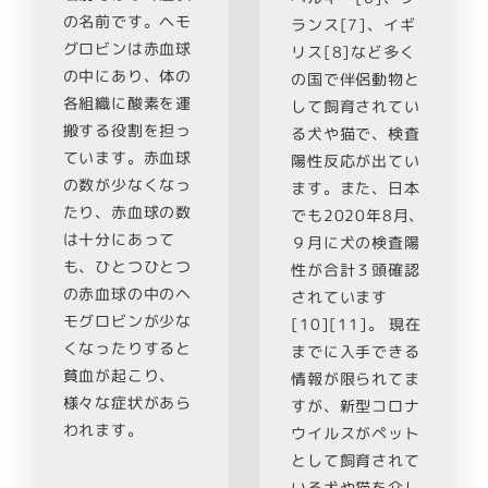
の名前です。ヘモ
ランス[7]、イギ
グロビンは赤血球
リス[8]など多く
の中にあり、体の
の国で伴侶動物と
各組織に酸素を運
して飼育されてい
搬する役割を担っ
る犬や猫で、検査
ています。赤血球
陽性反応が出てい
の数が少なくなっ
ます。また、日本
たり、赤血球の数
でも2020年8月、
は十分にあって
９月に犬の検査陽
も、ひとつひとつ
性が合計３頭確認
の赤血球の中のヘ
されています
モグロビンが少な
[10][11]。 現在
くなったりすると
までに入手できる
貧血が起こり、
情報が限られてま
様々な症状があら
すが、新型コロナ
われます。
ウイルスがペット
として飼育されて