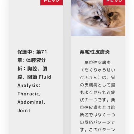
トピック
トピック
保護中: 第71
粟粒性皮膚炎
章: 体腔液分
粟粒性皮膚炎
析：胸腔、腹
（ぞくりゅうせい
腔、関節 Fluid
ひふえん）は、猫
の皮膚病として最
Analysis:
もよく見られる症
Thoracic,
状の一つです。粟
Abdominal,
粒性皮膚炎とは診
Joint
断名ではなく一つ
の反応パターンで
す。このパターン