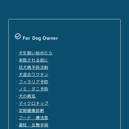
check_circle_outline
For Dog Owner
・
犬を飼い始めたら
・
来院される前に
・
狂犬病予防注射
・
犬混合ワクチン
・
フィラリア予防
・
ノミ・ダニ予防
・
犬の病気
・
マイクロチップ
・
定期健康診断
・
フード・療法食
・
避妊・去勢手術