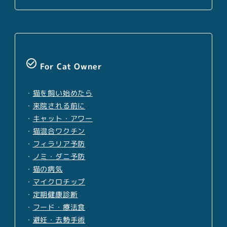
check_circle_outline
For Cat Owner
・
猫を飼い始めたら
・
来院される前に
・
キャット・アワー
・
猫混合ワクチン
・
フィラリア予防
・
ノミ・ダニ予防
・
猫の病気
・
マイクロチップ
・
定期健康診断
・
フード・療法食
・
避妊・去勢手術