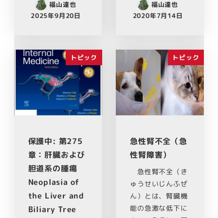
福山達也
福山達也
2025年9月20日
2020年7月14日
トピック
トピック
保護中: 第275
急性腎不全（急
章：肝臓および
性腎障害）
胆道系の腫瘍
急性腎不全（き
Neoplasia of
ゅうせいじんふぜ
the Liver and
ん）とは、腎臓機
能の急激な低下に
Biliary Tree