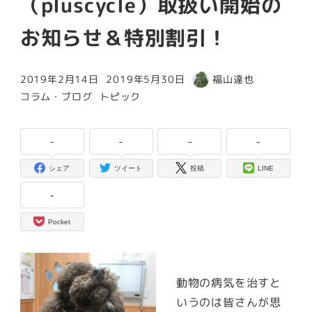
（pluscycle）取扱い開始の
お知らせ＆特別割引！
2019年2月14日
2019年5月30日
福山達也
投稿日
更新日
著
カテゴリー
カテゴリー
コラム・ブログ
トピック
者
-
-
-
-
シェア
ツイート
投稿
LINE
-
Pocket
動物の病気を治すと
いうのは皆さんが思