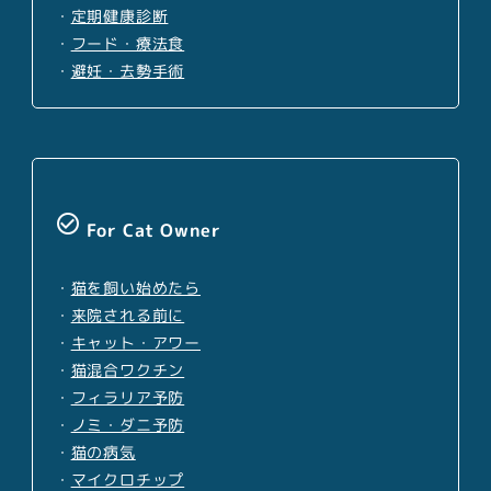
・
定期健康診断
・
フード・療法食
・
避妊・去勢手術
check_circle_outline
For Cat Owner
・
猫を飼い始めたら
・
来院される前に
・
キャット・アワー
・
猫混合ワクチン
・
フィラリア予防
・
ノミ・ダニ予防
・
猫の病気
・
マイクロチップ