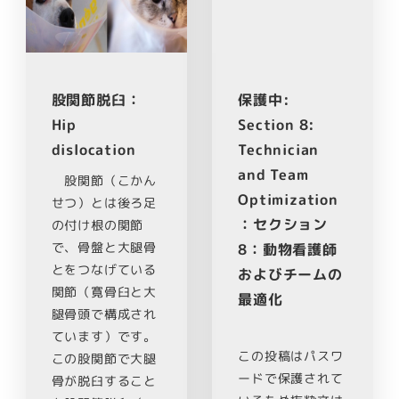
股関節脱臼：
保護中:
Hip
Section 8:
dislocation
Technician
and Team
股関節（こかん
Optimization
せつ）とは後ろ足
：セクション
の付け根の関節
で、骨盤と大腿骨
8：動物看護師
とをつなげている
およびチームの
関節（寛骨臼と大
最適化
腿骨頭で構成され
ています）です。
この投稿はパスワ
この股関節で大腿
ードで保護されて
骨が脱臼すること