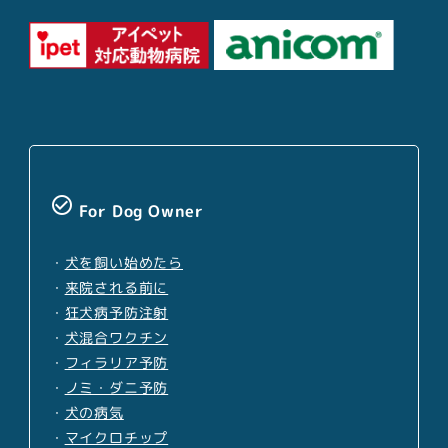
check_circle_outline
For Dog Owner
・
犬を飼い始めたら
・
来院される前に
・
狂犬病予防注射
・
犬混合ワクチン
・
フィラリア予防
・
ノミ・ダニ予防
・
犬の病気
・
マイクロチップ