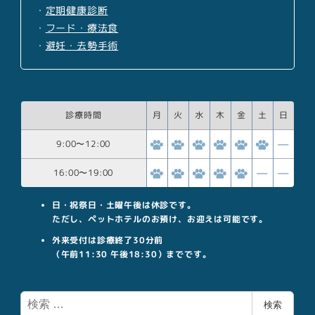
・
定期健康診断
・
フード・療法食
・
避妊・去勢手術
診療時間
月
火
水
木
金
土
日
9:00
〜
12:00
16:00
〜
19:00
日・祝祭日・土曜午後は休診です。
ただし、ペットホテルのお預け、お迎えは可能です。
外来受付は診療終了30分前
（午前11:30 午後18:30）までです。
検
検索