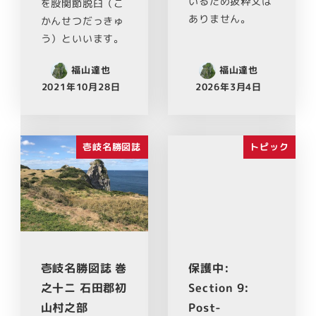
いるため抜粋文は
を股関節脱臼（こ
ありません。
かんせつだっきゅ
う）といいます。
福山達也
福山達也
2021年10月28日
2026年3月4日
壱岐名勝図誌
トピック
壱岐名勝図誌 巻
保護中:
之十ニ 石田郡初
Section 9:
山村之部
Post-