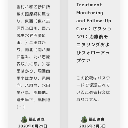
Treatment
当村ハ和名抄に所
Monitoring
載の箆原郷に属せ
and Follow-Up
り。東西（東ハ志
原界当田川、西ハ
Care：セクショ
武生水界円臍に
ン9：治療後モ
限。）二里はか
ニタリングおよ
り、南北（南ハ海
びフォローアッ
に臨み、北ハ志原
プケア
界双六に限。）壱
里はかり、周囲四
この投稿はパスワ
里半はかり、邑南
ードで保護されて
向、八風当、水田
いるため抜粋文は
半ハ旱、風損地。
ありません。
陸田半下、風損地
[…]
福山達也
福山達也
2020年8月21日
2026年3月5日