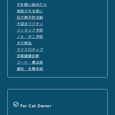
・
犬を飼い始めたら
・
来院される前に
・
狂犬病予防注射
・
犬混合ワクチン
・
フィラリア予防
・
ノミ・ダニ予防
・
犬の病気
・
マイクロチップ
・
定期健康診断
・
フード・療法食
・
避妊・去勢手術
check_circle_outline
For Cat Owner