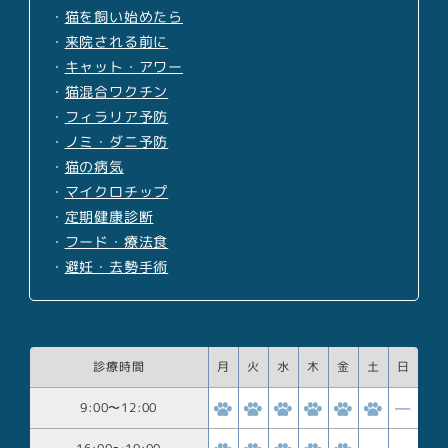
・
猫を飼い始めたら
・
来院される前に
・
キャット・アワー
・
猫混合ワクチン
・
フィラリア予防
・
ノミ・ダニ予防
・
猫の病気
・
マイクロチップ
・
定期健康診断
・
フード・療法食
・
避妊・去勢手術
診療時間
月
火
水
木
金
土
日
9:00
〜
12:00