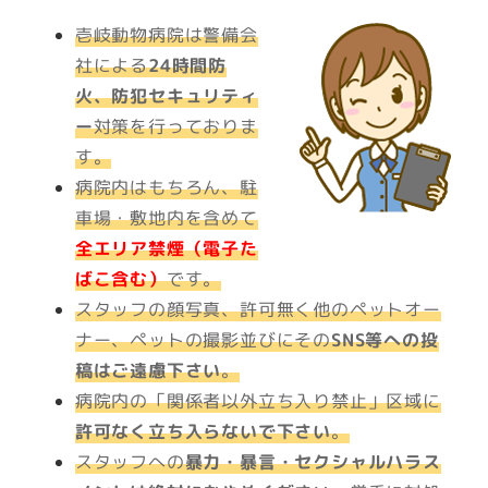
壱岐動物病院は警備会
社による
24時間防
火、防犯セキュリティ
ー
対策を行っておりま
す。
病院内はもちろん、駐
車場・敷地内を含めて
全エリア禁煙（電子た
ばこ含む）
です。
スタッフの顔写真、許可無く他のペットオー
ナー、ペットの撮影並びにその
SNS等への投
稿はご遠慮下さい
。
病院内の「関係者以外立ち入り禁止」区域に
許可なく立ち入らないで下さい
。
スタッフへの
暴力・暴言・セクシャルハラス