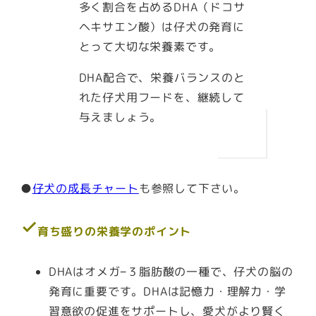
多く割合を占めるDHA（ドコサ
ヘキサエン酸）は仔犬の発育に
とって大切な栄養素です。
DHA配合で、栄養バランスのと
れた仔犬用フードを、継続して
与えましょう。
●
仔犬の成長チャート
も参照して下さい。
check
育ち盛りの栄養学のポイント
DHAはオメガ−３脂肪酸の一種で、仔犬の脳の
発育に重要です。DHAは記憶力・理解力・学
習意欲の促進をサポートし、愛犬がより賢く