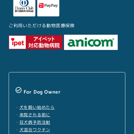
ご利用いただける動物医療保険
check_circle_outline
For Dog Owner
・
犬を飼い始めたら
・
来院される前に
・
狂犬病予防注射
・
犬混合ワクチン