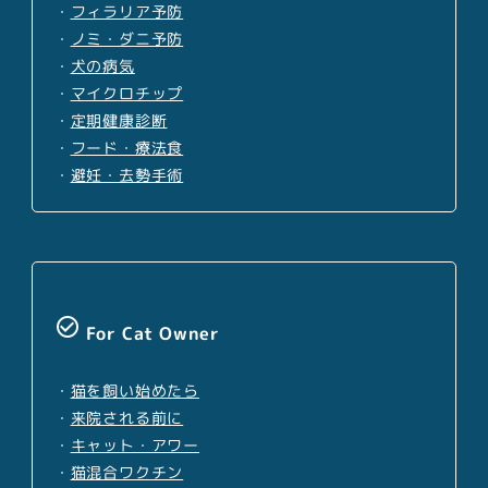
・
フィラリア予防
・
ノミ・ダニ予防
・
犬の病気
・
マイクロチップ
・
定期健康診断
・
フード・療法食
・
避妊・去勢手術
check_circle_outline
For Cat Owner
・
猫を飼い始めたら
・
来院される前に
・
キャット・アワー
・
猫混合ワクチン