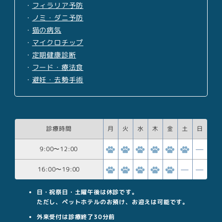
・
フィラリア予防
・
ノミ・ダニ予防
・
猫の病気
・
マイクロチップ
・
定期健康診断
・
フード・療法食
・
避妊・去勢手術
診療時間
月
火
水
木
金
土
日
9:00
〜
12:00
16:00
〜
19:00
日・祝祭日・土曜午後は休診です。
ただし、ペットホテルのお預け、お迎えは可能です。
外来受付は診療終了30分前