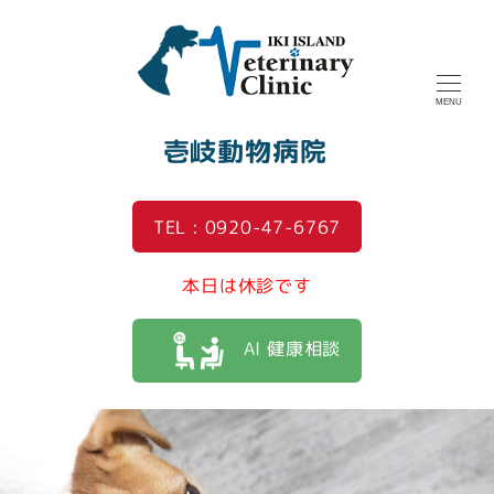
MENU
壱岐動物病院
TEL : 0920-47-6767
本日は休診です
AI 健康相談