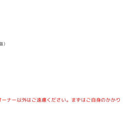
ー
猫）
オーナー以外はご遠慮ください。
まずはご自身のかかり