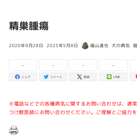
精巣腫瘍
カテゴリー
2020年8月28日
2025年5月8日
福山達也
犬の病気
投稿日
更新日
著
者
-
-
-
-
シェア
ツイート
投稿
LINE
※電話などでの各種病気に関するお問い合わせは、通
つけ獣医師にお問い合わせください。ご理解とご協力