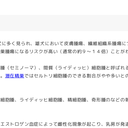
犬に多く見られ、雄犬において皮膚腫瘍、繊維組織系腫瘍に
精巣腫瘍になるリスクが高い（通常の約９～１４倍）ことが
腫（セミノーマ）、間質（ライディッヒ）細胞腫と呼ばれ
す。
潜在精巣
ではセルトリ細胞腫のできる割合がやや多いと
細胞腫、ライディッヒ細胞腫、精細胞腫、奇形腫のなどの
高エストロゲン血症によって雌性化現象が起こり、乳房が発