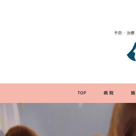
予防・治療
TOP
病 院
施