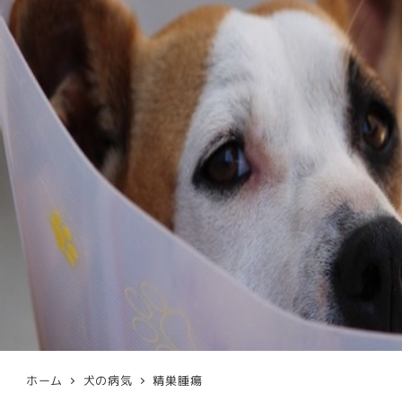
ホーム
犬の病気
精巣腫瘍