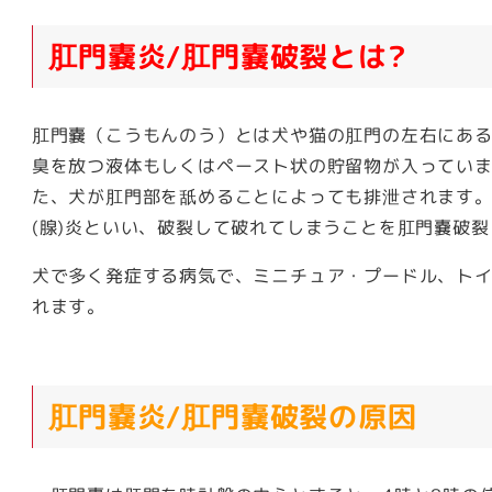
肛門嚢炎/肛門嚢破裂とは?
肛門嚢（こうもんのう）とは犬や猫の肛門の左右にあ
臭を放つ液体もしくはペースト状の貯留物が入ってい
た、犬が肛門部を舐めることによっても排泄されます。
(腺)炎といい、破裂して破れてしまうことを肛門嚢破
犬で多く発症する病気で、ミニチュア・プードル、ト
れます。
肛門嚢炎/肛門嚢破裂の原因