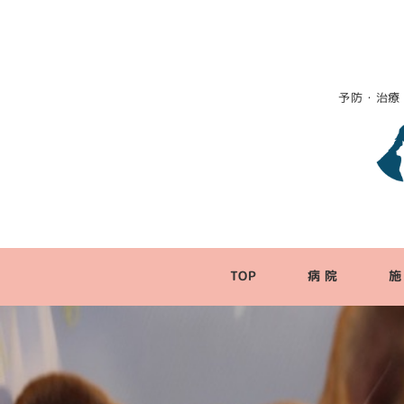
予防・治療
TOP
病 院
施