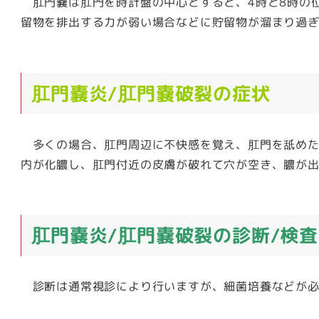
肛門嚢は肛門を時計盤の中心とすると、4時と8時の
留物を排出する力が弱い場合などに貯留物が溜まり過ぎ
肛門嚢炎/肛門嚢破裂の症状
多くの場合、肛門周辺に不快感を覚え、肛門を舐めた
内が化膿し、肛門付近の皮膚が破れて穴が空き、膿が
肛門嚢炎/肛門嚢破裂の診断/検査
診断は通常視診により行いますが、細菌培養などが必