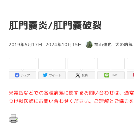
肛門嚢炎/肛門嚢破裂
カテゴリ
2019年5月17日
2024年10月15日
福山達也
犬の病気
投稿日
更新日
著
者
-
-
-
-
シェア
ツイート
投稿
LINE
※電話などでの各種病気に関するお問い合わせは、通
つけ獣医師にお問い合わせください。ご理解とご協力