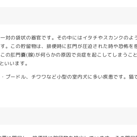
る一対の袋状の器官です。その中にはイタチやスカンクのよ
ます。この貯留物は、排便時に肛門が圧迫された時や恐怖を
この肛門嚢(腺)が何らかの原因で炎症を起こしてしまうこ
裂といいます。
イ・プードル、チワワなど小型の室内犬に多い疾患です。猫