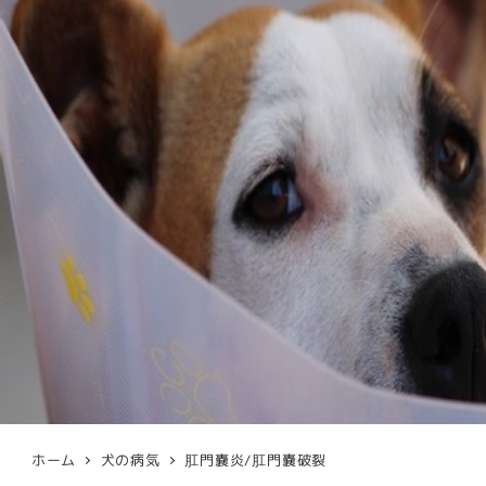
ホーム
犬の病気
肛門嚢炎/肛門嚢破裂