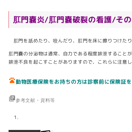
肛門嚢炎/肛門嚢破裂の看護/そ
肛門を舐めたり、咬んだり、肛門を床に擦りつけたり
肛門嚢の分泌物は通常、自力である程度排泄すること
排泄不良を起こすことがありますので、これらに注意
pets
動物医療保険をお持ちの方は診察前に保険証を
library_books
参考文献・資料等