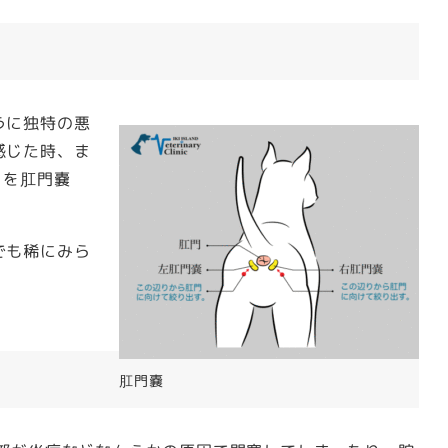
うに独特の悪
感じた時、ま
とを肛門嚢
でも稀にみら
肛門嚢