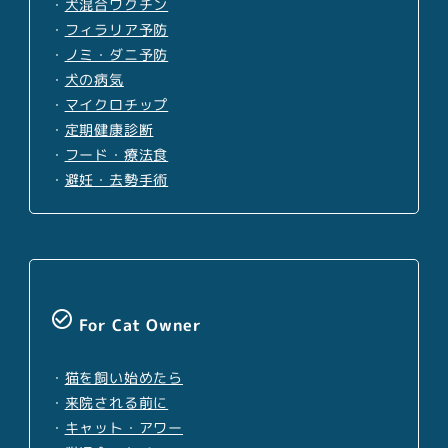
・
犬混合ワクチン
・
フィラリア予防
・
ノミ・ダニ予防
・
犬の病気
・
マイクロチップ
・
定期健康診断
・
フード・療法食
・
避妊・去勢手術
check_circle_outline
For Cat Owner
・
猫を飼い始めたら
・
来院される前に
・
キャット・アワー