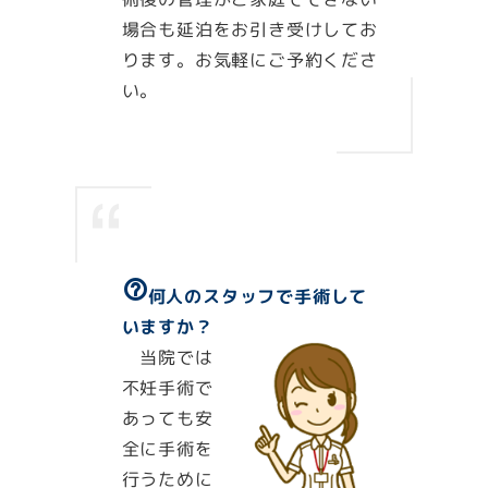
場合も延泊をお引き受けしてお
ります。お気軽にご予約くださ
い。
help_outline
何人のスタッフで手術して
いますか？
当院では
不妊手術で
あっても安
全に手術を
行うために