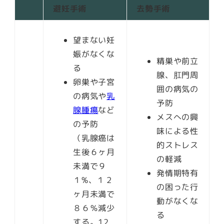
避妊手術
去勢手術
望まない妊
娠がなくな
精巣や前立
る
腺、肛門周
卵巣や子宮
囲の病気の
の病気や
乳
予防
腺腫瘍
など
メスへの興
の予防
味による性
（乳腺癌は
的ストレス
生後６ヶ月
の軽減
未満で９
発情期特有
１%、１２
の困った行
ヶ月未満で
動がなくな
８６％減少
る
する。12