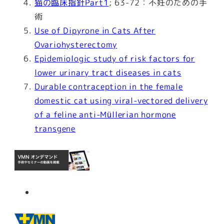
猫の臨床指針Part1
; 63-72：不妊のための手
術
Use of Dipyrone in Cats After
Ovariohysterectomy
Epidemiologic study of risk factors for
lower urinary tract diseases in cats
Durable contraception in the female
domestic cat using viral-vectored delivery
of a feline anti-Müllerian hormone
transgene