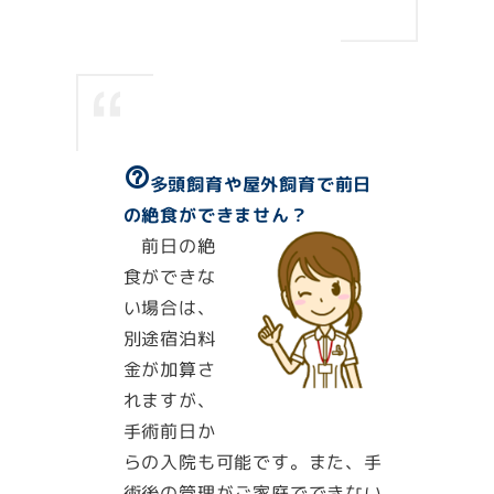
help_outline
多頭飼育や屋外飼育で前日
の絶食ができません？
前日の絶
食ができな
い場合は、
別途宿泊料
金が加算さ
れますが、
手術前日か
らの入院も可能です。また、手
術後の管理がご家庭でできない