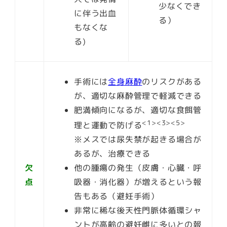
少なくでき
に伴う出血
る）
もなくな
る)
手術には
全身麻酔
のリスクがある
が、適切な麻酔管理で軽減できる
肥満傾向になるが、適切な食餌管
<1><3><5>
理と運動で防げる
※メスでは尿失禁が起きる場合が
あるが、治療できる
欠
他の腫瘍の発生（皮膚・心臓・呼
点
吸器・消化器）が増えるという報
告もある（避妊手術）
非常に稀な後天性門脈体循環シャ
ントが高齢の避妊雌に多いとの報