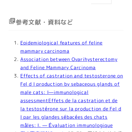
library_books
参考文献・資料など
Epidemiological features of feline
mammary carcinoma
Association between Ovarihysterectomy
and Feline Mammary Carcinoma
Effects of castration and testosterone on
Fel d I production by sebaceous glands of
male cats: I—immunological
assessmentEffets de la castration et de
la testostérone sur la production de Fel d
I par les glandes sébacées des chats
mâles: I. — Évaluation immunologique