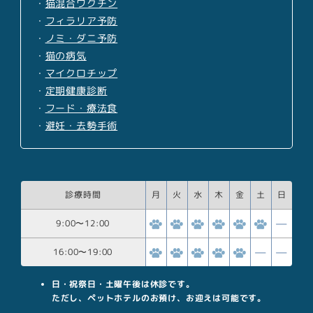
・
猫混合ワクチン
・
フィラリア予防
・
ノミ・ダニ予防
・
猫の病気
・
マイクロチップ
・
定期健康診断
・
フード・療法食
・
避妊・去勢手術
診療時間
月
火
水
木
金
土
日
9:00
〜
12:00
16:00
〜
19:00
日・祝祭日・土曜午後は休診です。
ただし、ペットホテルのお預け、お迎えは可能です。