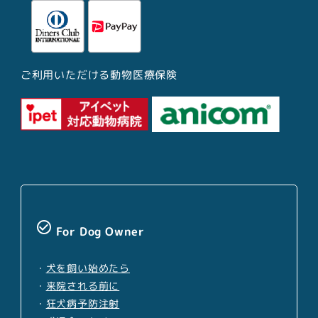
ご利用いただける動物医療保険
check_circle_outline
For Dog Owner
・
犬を飼い始めたら
・
来院される前に
・
狂犬病予防注射