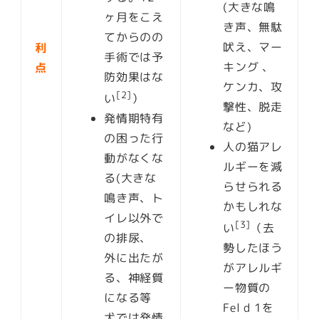
(大きな鳴
ヶ月をこえ
き声、無駄
てからのの
吠え、マー
利
手術では予
キング 、
点
防効果はな
ケンカ、攻
[2]
い
）
撃性、脱走
発情期特有
など)
の困った行
人の猫アレ
動がなくな
ルギーを減
る
(大きな
らせられる
鳴き声、ト
かもしれな
イレ以外で
[3]
い
（去
の排尿、
勢したほう
外に出たが
がアレルギ
る、神経質
ー物質の
になる等
Fel d 1を
犬では発情