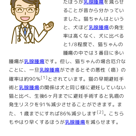
たほうが
乳腺腫瘍
を減らせ
ることが昔から分かってい
ました。猫ちゃんはという
と、犬ほど
乳腺腫瘍
の発生
率は高くなく、犬に比べる
と1/8程度で、猫ちゃんの
腫瘍の中では３番目に多い
腫瘍が
乳腺腫瘍
です。但し、猫ちゃんの場合厄介な
ことに、一旦
乳腺腫瘍
ができるとその悪性（癌）の
[1]
確率は約90％
とされています。猫の早期避妊手
術と
乳腺腫瘍
の関係は犬と同じ様に避妊していない
猫と比べ、生後6ヶ月までに避妊手術すると乳癌の
発生リスクを91％減少させることができます。ま
[2]
た、１歳までにすれば86％減少します
。こちら
もやはり早くするほうが
乳腺腫瘍
を減らせます。