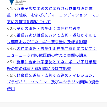
<1>.
卵巣子宮摘出後の猫における食事計画が体
重、体組成、およびボディ・コンディション・スコ
アに及ぼす影響について
<2>.
早期の避妊・去勢術：臨床的な考慮
<3>.
雄猫および雌猫において去勢・避妊がホルモ
ン濃度およびエネルギー要求量に及ぼす影響
<4>.
犬猫に避妊・去勢手術を施す時期について：
ニューヨーク州の獣医師の考えと実践の調査
<5>.
食事に含まれる脂肪とエネルギーが不妊手術
後の猫の体重と体組成に及ぼす影響
<6>.
野良猫を避妊・去勢する為のティレタミン、
ゾラゼパム、ケタミン、及びキシラジン麻酔の混合
使用