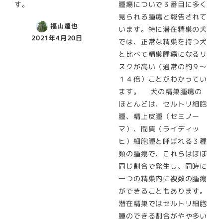
す。
腫瘍についで３番目に多く
見られる腫瘍と報告されて
福山達也
います。特に潜在精巣の犬
2021年4月20日
では、正常な精巣を持つ犬
と比べて精巣腫瘍になるリ
スクが高い（通常の約９～
１４倍）ことがわかってい
ます。 犬の精巣腫瘍の
ほとんどは、セルトリ細胞
腫、精上皮腫（セミノー
マ）、間質（ライディッ
ヒ）細胞腫と呼ばれる３種
類の腫瘍で、これらはほぼ
同じ割合で発生し、同時に
一つの精巣内に複数の腫瘍
ができることもあります。
潜在精巣ではセルトリ細胞
腫のできる割合がやや多い