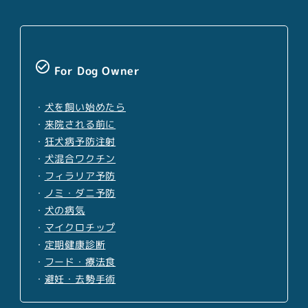
check_circle_outline
For Dog Owner
・
犬を飼い始めたら
・
来院される前に
・
狂犬病予防注射
・
犬混合ワクチン
・
フィラリア予防
・
ノミ・ダニ予防
・
犬の病気
・
マイクロチップ
・
定期健康診断
・
フード・療法食
・
避妊・去勢手術