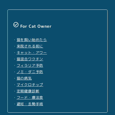
check_circle_outline
For Cat Owner
・
猫を飼い始めたら
・
来院される前に
・
キャット・アワー
・
猫混合ワクチン
・
フィラリア予防
・
ノミ・ダニ予防
・
猫の病気
・
マイクロチップ
・
定期健康診断
・
フード・療法食
・
避妊・去勢手術