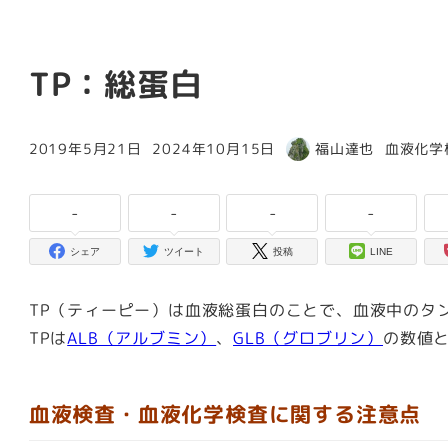
TP：総蛋白
カテゴリ
2019年5月21日
2024年10月15日
福山達也
血液化学
投稿日
更新日
著
者
-
-
-
-
シェア
ツイート
投稿
LINE
TP（ティーピー）は血液総蛋白のことで、血液中のタ
TPは
ALB（アルブミン）
、
GLB（グロブリン）
の数値
血液検査・血液化学検査に関する注意点