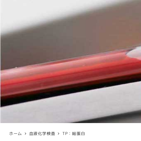
ホーム
血液化学検査
TP：総蛋白