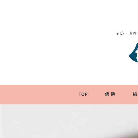
予防・治療
TOP
病 院
施