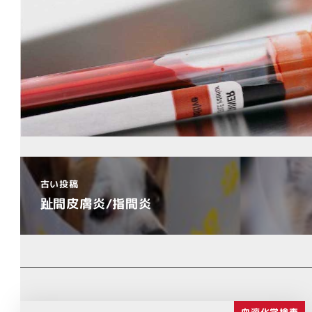
古い投稿
趾間皮膚炎/指間炎
血液化学検査