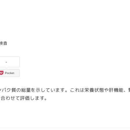
ー
検査
-
Pocket
ンパク質の総量を示しています。これは栄養状態や肝機能、
と合わせて評価します。