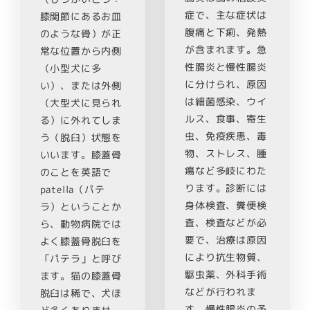
症で、主な症状は
膝関節にあるお皿
腹痛と下痢、発熱
のような骨）が正
が含まれます。急
常な位置から内側
性腸炎と慢性腸炎
（小型犬に多
に分けられ、原因
い）、または外側
は細菌感染、ウイ
（大型犬に見られ
ルス、食事、寄生
る）に外れてしま
虫、免疫疾患、毒
う（脱臼）状態を
物、ストレス、腫
いいます。膝蓋骨
瘍など多岐にわた
のことを英語で
ります。診断には
patella（パテ
身体検査、糞便検
ラ）ということか
査、検査などが必
ら、動物病院では
要で、治療は原因
よく膝蓋骨脱臼を
により抗生物質、
「パテラ」と呼び
駆虫薬、外科手術
ます。猫の膝蓋骨
などが行われま
脱臼は稀で、犬ほ
す。慢性腸炎の予