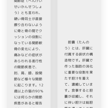
関節症（へんけい
せいかんせつしょ
う）とも言われ、
硬い骨同士が直接
擦り合わないよう
に骨と骨の間でク
ッションの役割に
胆嚢（たんの
なっている関節軟
う）とは、肝臓に
骨の変化により、
付属する袋状の構
痛みなどの症状が
造物です。肝臓で
あらわれる進行性
作った脂肪の消化
の関節疾患で、​​
に重要な役割を果
肘、肩、膝、股関
たす胆汁を蓄え
節など様々な関節
て、濃縮していま
に起こります。12
す。食事すると胆
歳以上の猫の90％
嚢が収縮し、それ
には何らかの関節
に伴い胆汁は総胆
疾患があると報告