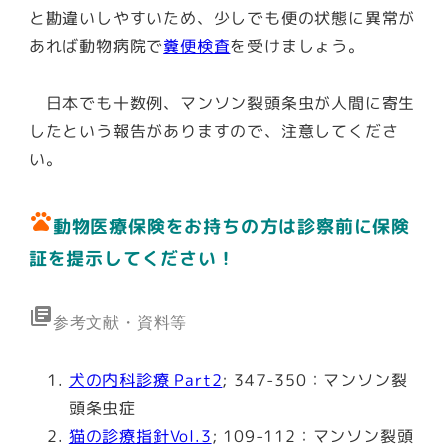
と勘違いしやすいため、少しでも便の状態に異常が
あれば動物病院で
糞便検査
を受けましょう。
日本でも十数例、マンソン裂頭条虫が人間に寄生
したという報告がありますので、注意してくださ
い。
pets
動物医療保険をお持ちの方は診察前に保険
証を提示してください！
library_books
参考文献・資料等
犬の内科診療 Part2
; 347-350：マンソン裂
頭条虫症
猫の診療指針Vol.3
; 109-112：マンソン裂頭