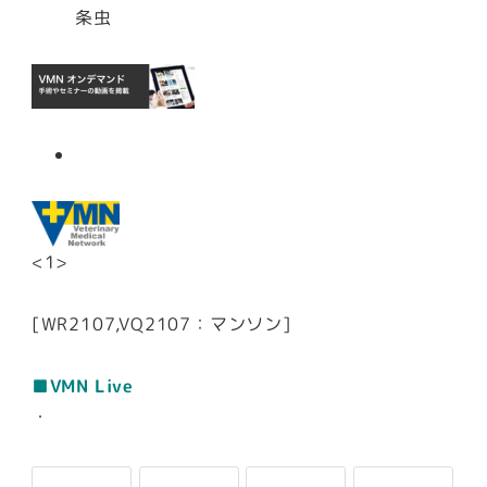
条虫
<1>
[WR2107,VQ2107：マンソン]
■VMN Live
・
-
-
-
-