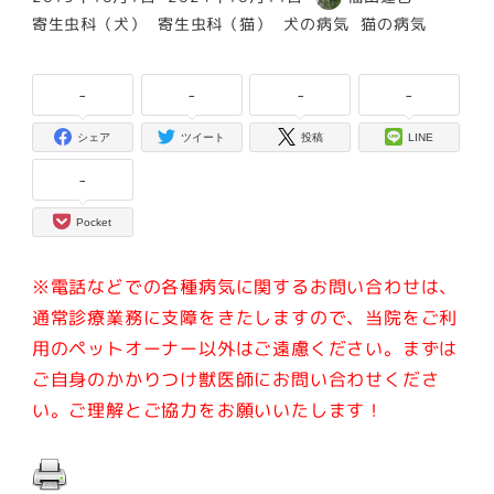
投稿日
更新日
著
カテゴリー
カテゴリー
カテゴリー
カテゴリー
寄生虫科（犬）
寄生虫科（猫）
犬の病気
猫の病気
者
-
-
-
-
シェア
ツイート
投稿
LINE
-
Pocket
※電話などでの各種病気に関するお問い合わせは、
通常診療業務に支障をきたしますので、当院をご利
用のペットオーナー以外はご遠慮ください。
まずは
ご自身のかかりつけ獣医師にお問い合わせくださ
い。ご理解とご協力をお願いいたします！