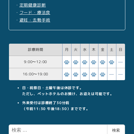
・
定期健康診断
・
フード・療法食
・
避妊・去勢手術
診療時間
月
火
水
木
金
土
日
9:00
〜
12:00
16:00
〜
19:00
日・祝祭日・土曜午後は休診です。
ただし、ペットホテルのお預け、お迎えは可能です。
外来受付は診療終了30分前
（午前11:30 午後18:30）までです。
検
検索