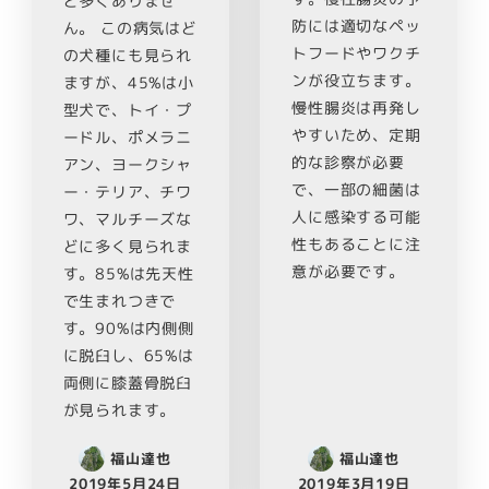
ど多くありませ
防には適切なペッ
ん。 この病気はど
トフードやワクチ
の犬種にも見られ
ンが役立ちます。
ますが、45%は小
慢性腸炎は再発し
型犬で、トイ・プ
やすいため、定期
ードル、ポメラニ
的な診察が必要
アン、ヨークシャ
で、一部の細菌は
ー・テリア、チワ
人に感染する可能
ワ、マルチーズな
性もあることに注
どに多く見られま
意が必要です。
す。85%は先天性
で生まれつきで
す。90%は内側側
に脱臼し、65%は
両側に膝蓋骨脱臼
が見られます。
福山達也
福山達也
2019年5月24日
2019年3月19日