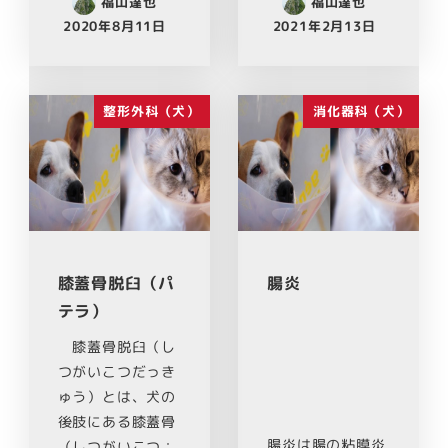
福山達也
福山達也
2020年8月11日
2021年2月13日
整形外科（犬）
消化器科（犬）
膝蓋骨脱臼（パ
腸炎
テラ）
膝蓋骨脱臼（し
つがいこつだっき
ゅう）とは、犬の
後肢にある膝蓋骨
腸炎は腸の粘膜炎
（しつがいこつ：