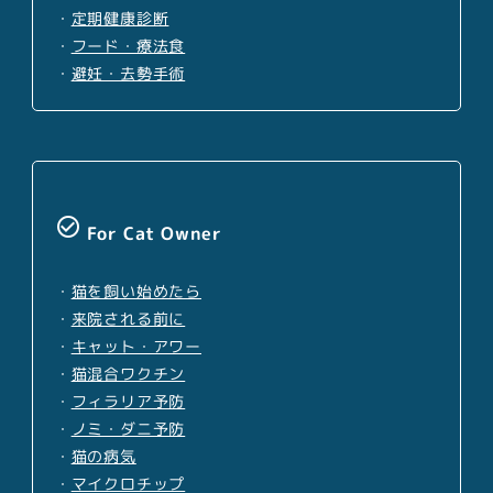
・
定期健康診断
・
フード・療法食
・
避妊・去勢手術
check_circle_outline
For Cat Owner
・
猫を飼い始めたら
・
来院される前に
・
キャット・アワー
・
猫混合ワクチン
・
フィラリア予防
・
ノミ・ダニ予防
・
猫の病気
・
マイクロチップ