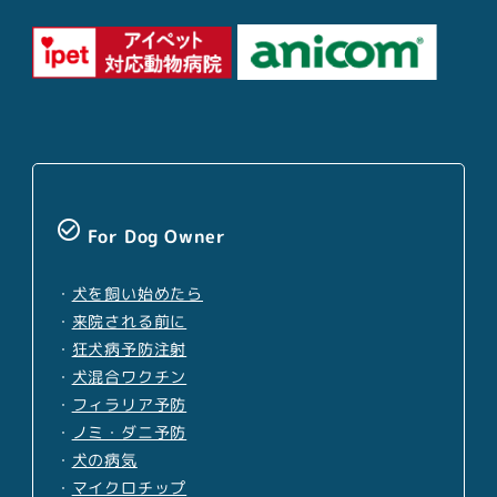
check_circle_outline
For Dog Owner
・
犬を飼い始めたら
・
来院される前に
・
狂犬病予防注射
・
犬混合ワクチン
・
フィラリア予防
・
ノミ・ダニ予防
・
犬の病気
・
マイクロチップ