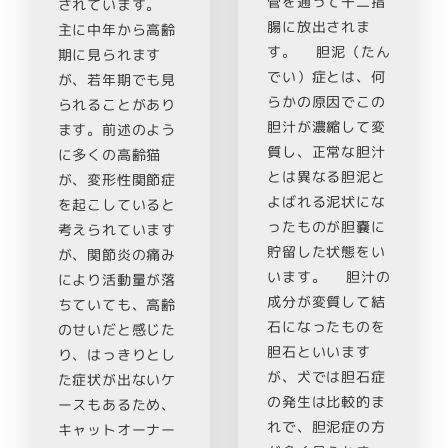
管を通って十二指
されています。
腸に放出されま
主に中年から高齢
す。 胆泥（たん
期に見られます
でい）症とは、何
が、若年期でも見
らかの原因でこの
られることがあり
胆汁が濃縮して変
ます。前述のよう
質し、正常な胆汁
に多くの高齢猫
とは異なる胆泥と
が、変形性関節症
よばれる泥状にな
を起こしていると
ったものが胆嚢に
考えられています
貯留した状態をい
が、関節炎の痛み
います。 胆汁の
により活動量が落
成分が変質して結
ちていても、高齢
石になったものを
のせいだと感じた
胆石といいます
り、はっきりとし
が、犬では胆石症
た症状が出ないケ
の発生は比較的ま
ースもあるため、
れで、胆泥症の方
キャットオーナー